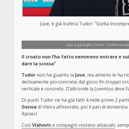
Juve, è già bufera Tudor: "Scelta incomp
Juve, è già bufera Tudor: "Scelta inco
Il croato non l’ha fatto nemmeno entrare e sui
dare la scossa”
Tudor
non ha guarito la
Juve
, ma almeno le ha ri
decisamente più concreta: dal gioco fin troppo ori
verticale e concreto. D’altronde la Juventus deve f
Di punti Tudor ne ha già fatti 4 nelle prime 2 part
Genoa
di Vieira all’esordio, poi il pari di domenic
Ranieri.
Così
Vlahovic
e compagni restano attaccati
, semp