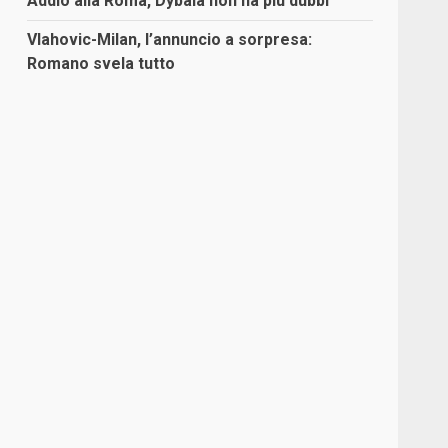
Addio alla Roma, Dybala non ha più dubbi
Vlahovic-Milan, l’annuncio a sorpresa:
Romano svela tutto