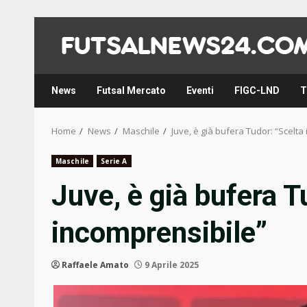
Skip
to
content
News
Futsal Mercato
Eventi
FIGC-LND
T
Home
News
Maschile
Juve, è già bufera Tudor: “Scelta
Maschile
Serie A
Juve, è già bufera T
incomprensibile”
Raffaele Amato
9 Aprile 2025