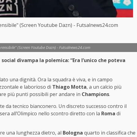
rensibile" (Screen Youtube Dazn) - Futsalnews24.com
mprensibile" (Screen Youtube Dazn) - Futsalnews24.com
 social divampa la polemica: “Era l’unico che poteva
dato una dignità. Ora la squadra è viva, e in campo
zzontale e laborioso di
Thiago Motta
, a un calcio più
are più punti possibili per andare in
Champions
.
ite da tecnico bianconero. Un discreto successo contro il
a sera all’Olimpico nello scontro diretto con la
Roma
di
re una lunghezza dietro, al
Bologna
quarto in classifica che