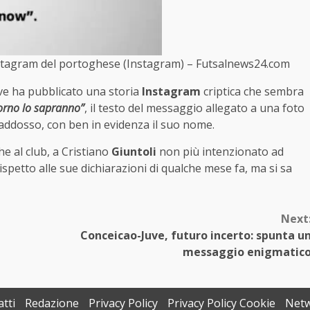
 Instagram del portoghese (Instagram) – Futsalnews24.com
ve ha pubblicato una storia
Instagram
criptica che sembra
orno lo sapranno”
, il testo del messaggio allegato a una foto
s addosso, con ben in evidenza il suo nome.
he al club, a Cristiano
Giuntoli
non più intenzionato ad
rispetto alle sue dichiarazioni di qualche mese fa, ma si sa
Next
Conceicao-Juve, futuro incerto: spunta u
messaggio enigmatic
tti
Redazione
Privacy Policy
Privacy Policy Cookie
Net