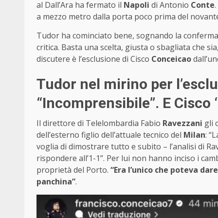
al Dall’Ara ha fermato il
Napoli
di Antonio
Conte
a mezzo metro dalla porta poco prima del novant
Tudor ha cominciato bene, sognando la conferma, 
critica. Basta una scelta, giusta o sbagliata che si
discutere è l’esclusione di Cisco
Conceicao
dall’un
Tudor nel mirino per l’escl
“Incomprensibile”. E Cisco
Il direttore di Telelombardia Fabio
Ravezzani
gli 
dell’esterno figlio dell’attuale tecnico del
Milan
: “
voglia di dimostrare tutto e subito – l’analisi di Ra
rispondere all’1-1”. Per lui non hanno inciso i cam
proprietà del Porto.
“Era l’unico che poteva dar
panchina”
.