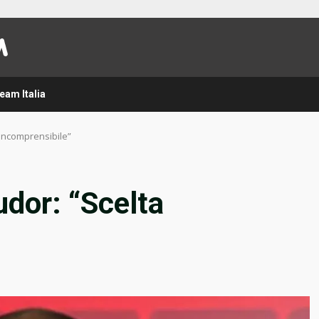
eam Italia
 incomprensibile”
udor: “Scelta