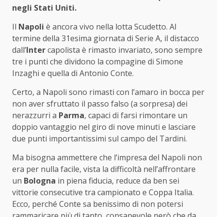
negli Stati Uniti.
Il
Napoli
è ancora vivo nella lotta Scudetto. Al
termine della 31esima giornata di Serie A, il distacco
dall’
Inter
capolista è rimasto invariato, sono sempre
tre i punti che dividono la compagine di Simone
Inzaghi e quella di Antonio Conte.
Certo, a Napoli sono rimasti con l’amaro in bocca per
non aver sfruttato il passo falso (a sorpresa) dei
nerazzurri a
Parma
, capaci di farsi rimontare un
doppio vantaggio nel giro di nove minuti e lasciare
due punti importantissimi sul campo del Tardini.
Ma bisogna ammettere che l’impresa del Napoli non
era per nulla facile, vista la difficoltà nell’affrontare
un
Bologna
in piena fiducia, reduce da ben sei
vittorie consecutive tra campionato e Coppa Italia.
Ecco, perché Conte sa benissimo di non potersi
rammaricare più di tanto, consapevole però che da