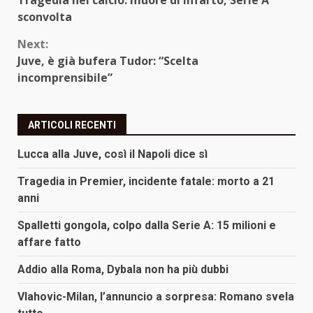
Tragedia nel calcio: muore di infarto, Serie A
Reading
sconvolta
Next:
Juve, è già bufera Tudor: “Scelta
incomprensibile”
ARTICOLI RECENTI
Lucca alla Juve, così il Napoli dice sì
Tragedia in Premier, incidente fatale: morto a 21
anni
Spalletti gongola, colpo dalla Serie A: 15 milioni e
affare fatto
Addio alla Roma, Dybala non ha più dubbi
Vlahovic-Milan, l’annuncio a sorpresa: Romano svela