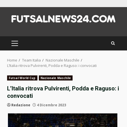
Skip
to
content
PRIMARY
MENU
Home
Team Italia
Nazionale Maschile
L’Italia ritrova Pulvirenti, Podda e Raguso: i convocati
Futsal World Cup
Nazionale Maschile
L’Italia ritrova Pulvirenti, Podda e Raguso: i
convocati
Redazione
4 Dicembre 2023