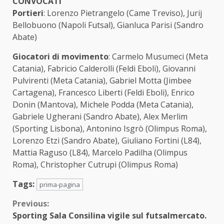
CONVOCATI
Portieri
: Lorenzo Pietrangelo (Came Treviso), Jurij
Bellobuono (Napoli Futsal), Gianluca Parisi (Sandro
Abate)
Giocatori di movimento
: Carmelo Musumeci (Meta
Catania), Fabricio Calderolli (Feldi Eboli), Giovanni
Pulvirenti (Meta Catania), Gabriel Motta (Jimbee
Cartagena), Francesco Liberti (Feldi Eboli), Enrico
Donin (Mantova), Michele Podda (Meta Catania),
Gabriele Ugherani (Sandro Abate), Alex Merlim
(Sporting Lisbona), Antonino Isgrò (Olimpus Roma),
Lorenzo Etzi (Sandro Abate), Giuliano Fortini (L84),
Mattia Raguso (L84), Marcelo Padilha (Olimpus
Roma), Christopher Cutrupi (Olimpus Roma)
Tags:
prima-pagina
Continue
Previous:
Sporting Sala Consilina vigile sul futsalmercato.