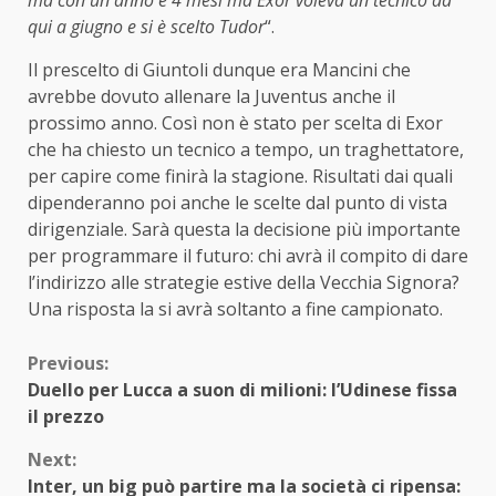
ma con un anno e 4 mesi ma Exor voleva un tecnico da
qui a giugno e si è scelto Tudor
“.
Il prescelto di Giuntoli dunque era Mancini che
avrebbe dovuto allenare la Juventus anche il
prossimo anno. Così non è stato per scelta di Exor
che ha chiesto un tecnico a tempo, un traghettatore,
per capire come finirà la stagione. Risultati dai quali
dipenderanno poi anche le scelte dal punto di vista
dirigenziale. Sarà questa la decisione più importante
per programmare il futuro: chi avrà il compito di dare
l’indirizzo alle strategie estive della Vecchia Signora?
Una risposta la si avrà soltanto a fine campionato.
Continue
Previous:
Duello per Lucca a suon di milioni: l’Udinese fissa
Reading
il prezzo
Next:
Inter, un big può partire ma la società ci ripensa: