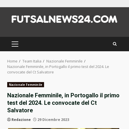
Skip
to
content
PRIMARY
MENU
Home
Team Italia
Nazionale Femminile
Nazionale Femminile, in Portogallo il primo test del 2024. Le
convocate del Ct Salvatore
Nazionale Femminile
Nazionale Femminile, in Portogallo il primo
test del 2024. Le convocate del Ct
Salvatore
Redazione
29 Dicembre 2023