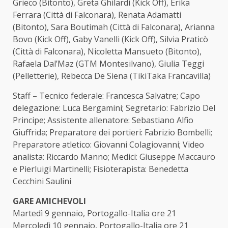
Grieco (Bitonto), Greta Ghilardi (Kick Off), Erika
Ferrara (Città di Falconara), Renata Adamatti
(Bitonto), Sara Boutimah (Città di Falconara), Arianna
Bovo (Kick Off), Gaby Vanelli (Kick Off), Silvia Praticò
(Città di Falconara), Nicoletta Mansueto (Bitonto),
Rafaela Dal’Maz (GTM Montesilvano), Giulia Teggi
(Pelletterie), Rebecca De Siena (TikiTaka Francavilla)
Staff – Tecnico federale: Francesca Salvatre; Capo
delegazione: Luca Bergamini; Segretario: Fabrizio Del
Principe; Assistente allenatore: Sebastiano Alfio
Giuffrida; Preparatore dei portieri: Fabrizio Bombelli;
Preparatore atletico: Giovanni Colagiovanni; Video
analista: Riccardo Manno; Medici: Giuseppe Maccauro
e Pierluigi Martinelli; Fisioterapista: Benedetta
Cecchini Saulini
GARE AMICHEVOLI
Martedì 9 gennaio, Portogallo-Italia ore 21
Mercoledì 10 gennaio, Portogallo-Italia ore 21