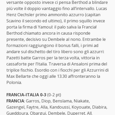
versante opposto invece ci pensa Berthod a blindare
più volte il doppio vantaggio fino all’intervallo. Lucas
Henz Oechsler primo ammonito azzurro (capitan
Scavino il secondo ed ultimo), il primo squillo invece
porta la firma di Yamoul: il palo salva la Francia!
Berthod chiamato ancora in causa risponde
presente, decisivo su Dembele al nono. Entrambe le
formazioni raggiungono il bonus falli, i primi ad
andare sul dischetto del tiro libero sono gli azzurri:
Pazetti batte Garros per la terza volta, vittoria in
cassaforte per l’Italia. Traversa di Ansaloni prima del
triplice fischio. Esordio con i fiocchi per gli Azzurrini di
Max Bellarte che oggi alle 13.30 affronteranno la
Polonia.
FRANCIA-ITALIA
0-3
(0-2 pt)
FRANCIA
: Garros, Diop, Benslama, Niakate,
Gazengel, Faytre, Alla, Kandoussi, Koyouate, Diabira,
Gueddoura, Obargui, Dembele, Duperret. All.