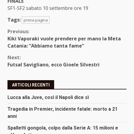
FINALE
SF1-SF2 sabato 10 settembre ore 19
Tags:
prima-pagina
Continue
Previous:
Kiki Vaporaki vuole prendere per mano la Meta
Reading
Catania: “Abbiamo tanta fame”
Next:
Futsal Savigliano, ecco Gioele Silvestri
ARTICOLI RECENTI
Lucca alla Juve, così il Napoli dice sì
Tragedia in Premier, incidente fatale: morto a 21
anni
Spalletti gongola, colpo dalla Serie A: 15 milioni e