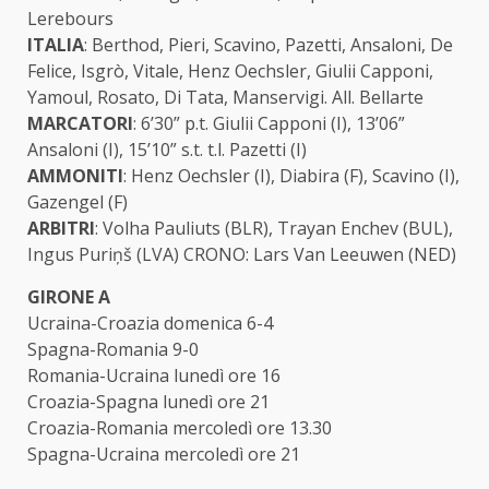
Lerebours
ITALIA
: Berthod, Pieri, Scavino, Pazetti, Ansaloni, De
Felice, Isgrò, Vitale, Henz Oechsler, Giulii Capponi,
Yamoul, Rosato, Di Tata, Manservigi. All. Bellarte
MARCATORI
: 6’30” p.t. Giulii Capponi (I), 13’06”
Ansaloni (I), 15’10” s.t. t.l. Pazetti (I)
AMMONITI
: Henz Oechsler (I), Diabira (F), Scavino (I),
Gazengel (F)
ARBITRI
: Volha Pauliuts (BLR), Trayan Enchev (BUL),
Ingus Puriņš (LVA) CRONO: Lars Van Leeuwen (NED)
GIRONE A
Ucraina-Croazia domenica 6-4
Spagna-Romania 9-0
Romania-Ucraina lunedì ore 16
Croazia-Spagna lunedì ore 21
Croazia-Romania mercoledì ore 13.30
Spagna-Ucraina mercoledì ore 21