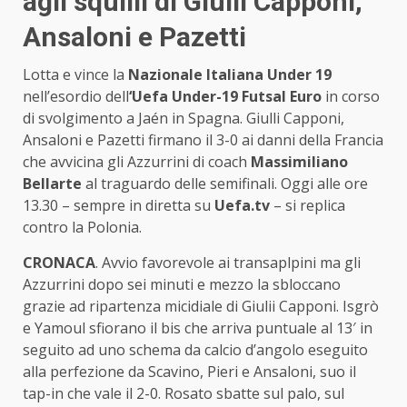
agli squilli di Giulli Capponi,
Ansaloni e Pazetti
Lotta e vince la
Nazionale Italiana Under 19
nell’esordio dell
‘Uefa Under-19 Futsal Euro
in corso
di svolgimento a Jaén in Spagna. Giulli Capponi,
Ansaloni e Pazetti firmano il 3-0 ai danni della Francia
che avvicina gli Azzurrini di coach
Massimiliano
Bellarte
al traguardo delle semifinali. Oggi alle ore
13.30 – sempre in diretta su
Uefa.tv
– si replica
contro la Polonia.
CRONACA
. Avvio favorevole ai transaplpini ma gli
Azzurrini dopo sei minuti e mezzo la sbloccano
grazie ad ripartenza micidiale di Giulii Capponi. Isgrò
e Yamoul sfiorano il bis che arriva puntuale al 13′ in
seguito ad uno schema da calcio d’angolo eseguito
alla perfezione da Scavino, Pieri e Ansaloni, suo il
tap-in che vale il 2-0. Rosato sbatte sul palo, sul