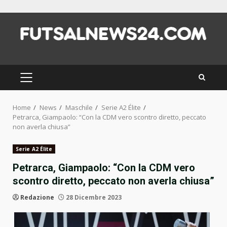
Skip
to
content
PRIMARY
MENU
Home
News
Maschile
Serie A2 Élite
Petrarca, Giampaolo: “Con la CDM vero scontro diretto, peccato
non averla chiusa”
Serie A2 Élite
Petrarca, Giampaolo: “Con la CDM vero
scontro diretto, peccato non averla chiusa”
Redazione
28 Dicembre 2023