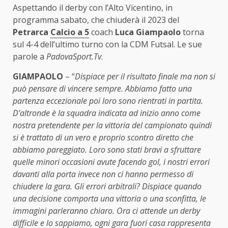
Aspettando il derby con l’Alto Vicentino, in
programma sabato, che chiuderà il 2023 del
Petrarca
Calcio a 5
coach
Luca Giampaolo
torna
sul 4-4 dell’ultimo turno con la CDM Futsal. Le sue
parole a
PadovaSport.Tv
.
GIAMPAOLO
– “
Dispiace per il risultato finale ma non si
può pensare di vincere sempre. Abbiamo fatto una
partenza eccezionale poi loro sono rientrati in partita.
D’altronde è la squadra indicata ad inizio anno come
nostra pretendente per la vittoria del campionato quindi
si è trattato di un vero e proprio scontro diretto che
abbiamo pareggiato. Loro sono stati bravi a sfruttare
quelle minori occasioni avute facendo gol, i nostri errori
davanti alla porta invece non ci hanno permesso di
chiudere la gara. Gli errori arbitrali? Dispiace quando
una decisione comporta una vittoria o una sconfitta, le
immagini parleranno chiaro. Ora ci attende un derby
difficile e lo sappiamo, ogni gara fuori casa rappresenta