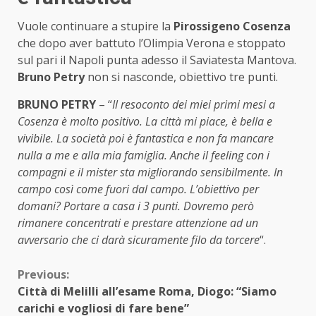
Vuole continuare a stupire la
Pirossigeno Cosenza
che dopo aver battuto l’Olimpia Verona e stoppato
sul pari il Napoli punta adesso il Saviatesta Mantova.
Bruno Petry
non si nasconde, obiettivo tre punti.
BRUNO PETRY
– “
Il resoconto dei miei primi mesi a
Cosenza è molto positivo. La città mi piace, è bella e
vivibile. La società poi è fantastica e non fa mancare
nulla a me e alla mia famiglia. Anche il feeling con i
compagni e il mister sta migliorando sensibilmente. In
campo così come fuori dal campo. L’obiettivo per
domani? Portare a casa i 3 punti. Dovremo però
rimanere concentrati e prestare attenzione ad un
avversario che ci darà sicuramente filo da torcere
“.
Continue
Previous:
Città di Melilli all’esame Roma, Diogo: “Siamo
Reading
carichi e vogliosi di fare bene”