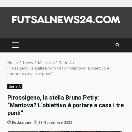
Skip
to
content
PRIMARY
MENU
Home
News
Maschile
Serie A
Pirossigeno, la stella Bruno Petry: “Mantova? L’obiettivo è
portare a casa i tre punti”
Serie A
Pirossigeno, la stella Bruno Petry:
“Mantova? L’obiettivo è portare a casa i tre
punti”
Redazione
11 Novembre 2023