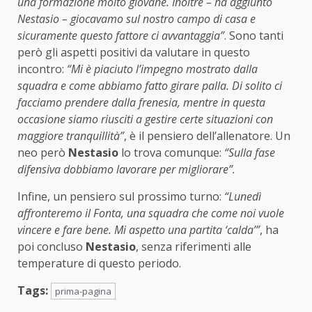
una formazione molto giovane. Inoltre – ha aggiunto
Nestasio – giocavamo sul nostro campo di casa e
sicuramente questo fattore ci avvantaggia”
. Sono tanti
però gli aspetti positivi da valutare in questo
incontro:
“Mi è piaciuto l’impegno mostrato dalla
squadra e come abbiamo fatto girare palla. Di solito ci
facciamo prendere dalla frenesia, mentre in questa
occasione siamo riusciti a gestire certe situazioni con
maggiore tranquillità”
, è il pensiero dell’allenatore. Un
neo però
Nestasio
lo trova comunque:
“Sulla fase
difensiva dobbiamo lavorare per migliorare”.
Infine, un pensiero sul prossimo turno:
“Lunedì
affronteremo il Fonta, una squadra che come noi vuole
vincere e fare bene. Mi aspetto una partita ‘calda’”
, ha
poi concluso
Nestasio
, senza riferimenti alle
temperature di questo periodo.
Tags:
prima-pagina