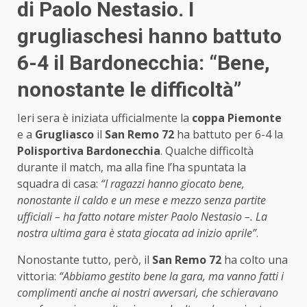
di Paolo Nestasio. I
grugliaschesi hanno battuto
6-4 il Bardonecchia: “Bene,
nonostante le difficoltà”
Ieri sera è iniziata ufficialmente la
coppa Piemonte
e a
Grugliasco
il
San Remo 72
ha battuto per 6-4 la
Polisportiva
Bardonecchia
. Qualche difficoltà
durante il match, ma alla fine l’ha spuntata la
squadra di casa:
“I ragazzi hanno giocato bene,
nonostante il caldo e un mese e mezzo senza partite
ufficiali – ha fatto notare mister Paolo Nestasio –. La
nostra ultima gara è stata giocata ad inizio aprile”
.
Nonostante tutto, però, il
San Remo 72
ha colto una
vittoria:
“Abbiamo gestito bene la gara, ma vanno fatti i
complimenti anche ai nostri avversari, che schieravano