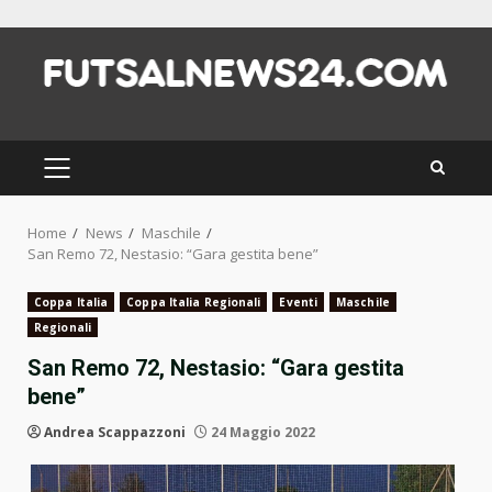
Skip
to
content
PRIMARY
MENU
Home
News
Maschile
San Remo 72, Nestasio: “Gara gestita bene”
Coppa Italia
Coppa Italia Regionali
Eventi
Maschile
Regionali
San Remo 72, Nestasio: “Gara gestita
bene”
Andrea Scappazzoni
24 Maggio 2022