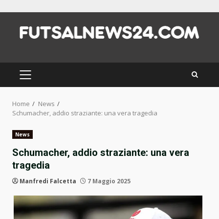
Skip
to
content
PRIMARY
MENU
Home
News
Schumacher, addio straziante: una vera tragedia
News
Schumacher, addio straziante: una vera
tragedia
Manfredi Falcetta
7 Maggio 2025