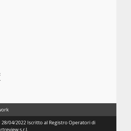
:
r
work
28/04/2022 Iscritto al Registro Operatori di
review s.r.l.