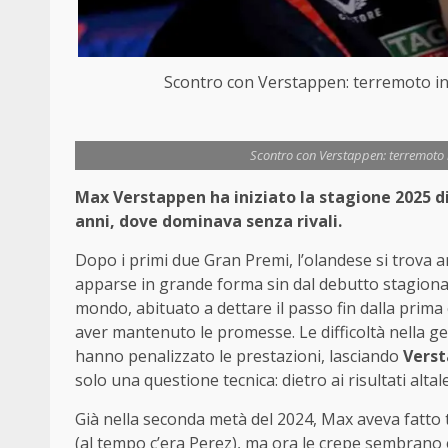
Scontro con Verstappen: terremoto in
Scontro con Verstappen: terremoto 
Max Verstappen ha iniziato la stagione 2025 di
anni, dove dominava senza rivali.
Dopo i primi due Gran Premi, l’olandese si trova an
apparse in grande forma sin dal debutto stagional
mondo, abituato a dettare il passo fin dalla prima
aver mantenuto le promesse. Le difficoltà nella g
hanno penalizzato le prestazioni, lasciando
Vers
solo una questione tecnica: dietro ai risultati alt
Già nella seconda metà del 2024, Max aveva fatto 
(al tempo c’era Perez), ma ora le crepe sembrano e