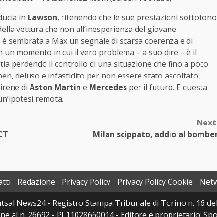
ducia in
Lawson
, ritenendo che le sue prestazioni sottotono
della vettura che non all’inesperienza del giovane
e, è sembrata a Max un segnale di scarsa coerenza e di
in un momento in cui il vero problema – a suo dire – è il
tia perdendo il controllo di una situazione che fino a poco
, deluso e infastidito per non essere stato ascoltato,
irene di
Aston Martin
e
Mercedes
per il futuro. E questa
un’ipotesi remota.
Next
 CT
Milan scippato, addio al bombe
tti
Redazione
Privacy Policy
Privacy Policy Cookie
Net
sal News24 - Registro Stampa Tribunale di Torino n. 16 del 
e al n. 26692 - PI 11028660014 - Editore e proprietario: Sport