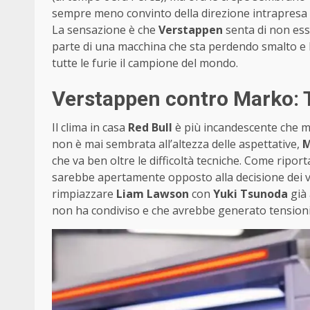
sempre meno convinto della direzione intrapresa da
La sensazione è che
Verstappen
senta di non esse
parte di una macchina che sta perdendo smalto e lu
tutte le furie il campione del mondo.
Verstappen contro Marko:
Il clima in casa
Red Bull
è più incandescente che ma
non è mai sembrata all’altezza delle aspettative,
M
che va ben oltre le difficoltà tecniche. Come ripor
sarebbe apertamente opposto alla decisione dei ve
rimpiazzare
Liam Lawson
con
Yuki Tsunoda
già 
non ha condiviso e che avrebbe generato tension