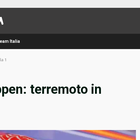
eam Italia
la 1
pen: terremoto in