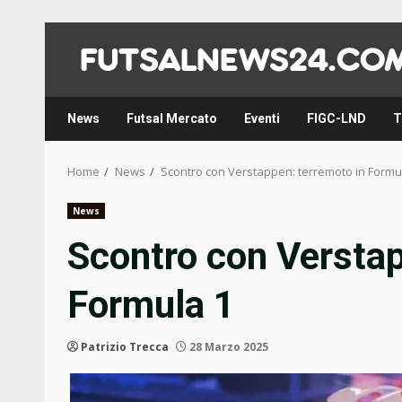
Skip
to
content
News
Futsal Mercato
Eventi
FIGC-LND
T
Home
News
Scontro con Verstappen: terremoto in Formu
News
Scontro con Verstap
Formula 1
Patrizio Trecca
28 Marzo 2025