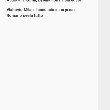
Addio alla Roma, Dybala non ha più dubbi
Vlahovic-Milan, l’annuncio a sorpresa:
Romano svela tutto