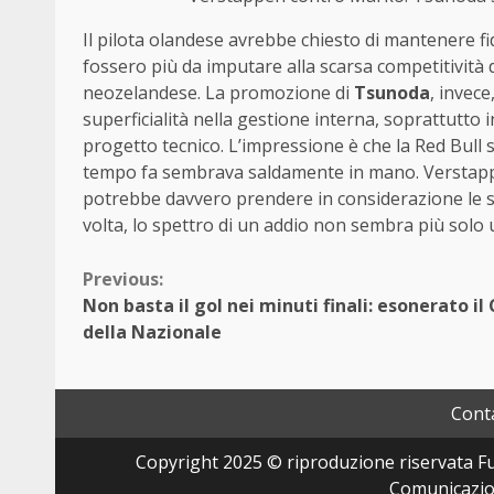
Il pilota olandese avrebbe chiesto di mantenere fi
fossero più da imputare alla scarsa competitività 
neozelandese. La promozione di
Tsunoda
, invec
superficialità nella gestione interna, soprattutto 
progetto tecnico. L’impressione è che la Red Bull s
tempo fa sembrava saldamente in mano. Verstappen
potrebbe davvero prendere in considerazione le s
volta, lo spettro di un addio non sembra più solo 
Continue
Previous:
Non basta il gol nei minuti finali: esonerato il
Reading
della Nazionale
Conta
Copyright 2025 © riproduzione riservata Fut
Comunicazion