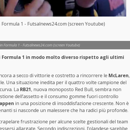
 Formula 1 - Futsalnews24.com (screen Youtube)
in Formula 1 - Futsalnews24.com (screen Youtube)
 Formula 1 in modo molto diverso rispetto agli ultimi
cora a secco di vittorie e costretto a rincorrere le
McLaren
,
e. Una situazione inedita per il quattro volte campione del
 curva. La
RB21
, nuova monoposto Red Bull, sembra non
estione dell’assetto e il consumo gomme fuori controllo
tappen
in una posizione di insoddisfazione crescente. Non è
alenanti si nasconde un malessere che ha radici più profonde.
trapelare frustrazione per alcune scelte gestionali del team
ssersi allargate. Secondo indiscrezioni, l’olandese sarebbe