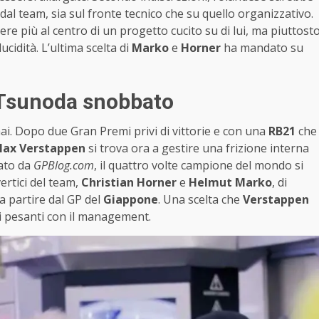
l team, sia sul fronte tecnico che su quello organizzativo.
re più al centro di un progetto cucito su di lui, ma piuttost
cidità. L’ultima scelta di
Marko
e
Horner
ha mandato su
 Tsunoda snobbato
i. Dopo due Gran Premi privi di vittorie e con una
RB21
che
ax Verstappen
si trova ora a gestire una frizione interna
tato da
GPBlog.com
, il quattro volte campione del mondo si
rtici del team,
Christian Horner
e
Helmut Marko
, di
a partire dal GP del
Giappone
. Una scelta che
Verstappen
i pesanti con il management.