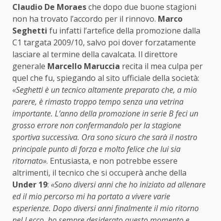
Claudio De Moraes
che dopo due buone stagioni
non ha trovato l’accordo per il rinnovo.
Marco
Seghetti
fu infatti l’artefice della promozione dalla
C1 targata 2009/10, salvo poi dover forzatamente
lasciare al termine della cavalcata. Il direttore
generale
Marcello Maruccia
recita il mea culpa per
quel che fu, spiegando al sito ufficiale della società:
«Seghetti è un tecnico altamente preparato che, a mio
parere, è rimasto troppo tempo senza una vetrina
importante. L’anno della promozione in serie B feci un
grosso errore non confermandolo per la stagione
sportiva successiva. Ora sono sicuro che sarà il nostro
principale punto di forza e molto felice che lui sia
ritornato»
. Entusiasta, e non potrebbe essere
altrimenti, il tecnico che si occuperà anche della
Under 19
:
«Sono diversi anni che ho iniziato ad allenare
ed il mio percorso mi ha portato a vivere varie
esperienze. Dopo diversi anni finalmente il mio ritorno
nel Lecco, ho sempre desiderato questo momento e