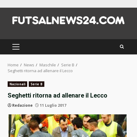
Skip
to
content
PRIMARY
MENU
Home
News
Maschile
Serie B
Seghetti ritorna ad allenare il Lecco
Nazionali
Serie B
Seghetti ritorna ad allenare il Lecco
Redazione
11 Luglio 2017