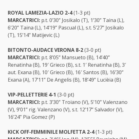
ROYAL LAMEZIA-LAZIO 2-4
(1-3 pt)
MARCATRICI:
p.t. 0’30” Josikalo (T), 1’30” Taina (L),
6’20” Taina (L), 14’19” Pascual (L), s.t. 5’27” Josikalo
(T), 15’14” Matijevic (L)
BITONTO-AUDACE VERONA 8-2
(3-0 pt)
MARCATRICI:
p.t. 8’05” Mansueto (B), 14’40”
Renatinha (B), 19′ Grieco (B), s.t. 1′ Renatinha (B), 3′
aut. Exana (B), 10′ Grieco (B), 16′ Santos (B), 16’30”
Exana (A), 17’11” De Angelis (B), 18’49” Lucièia (B)
VIP-PELLETTERIE 4-1
(3-0 pt)
MARCATRICI:
p.t. 3’30” Troiano (V), 5’10” Valenzano
(V), 9’01” rig. Valenzano (V), s.t. 12’17” Salvador (V),
16’24” Pia Gomez (P)
KICK OFF-FEMMINILE MOLFETTA 2-4
(1-3 pt)