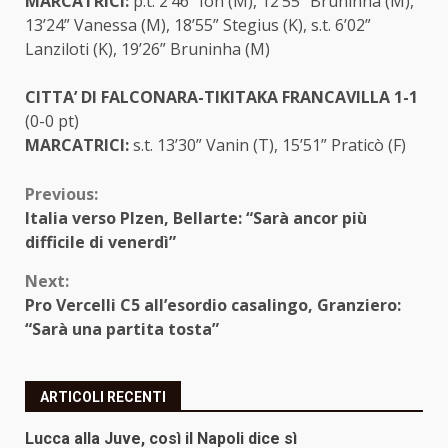
MARCATRICI:
p.t. 2’46” Ion (M), 12’55” Bruninha (M),
13’24” Vanessa (M), 18’55” Stegius (K), s.t. 6’02”
Lanziloti (K), 19’26” Bruninha (M)
CITTA’ DI FALCONARA-TIKITAKA FRANCAVILLA 1-1
(0-0 pt)
MARCATRICI:
s.t. 13’30” Vanin (T), 15’51” Praticò (F)
Continue
Previous:
Italia verso Plzen, Bellarte: “Sarà ancor più
Reading
difficile di venerdì”
Next:
Pro Vercelli C5 all’esordio casalingo, Granziero:
“Sarà una partita tosta”
ARTICOLI RECENTI
Lucca alla Juve, così il Napoli dice sì