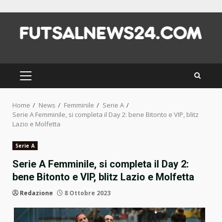
Skip
to
content
PRIMARY
MENU
Home
News
Femminile
Serie A
Serie A Femminile, si completa il Day 2: bene Bitonto e VIP, blitz
Lazio e Molfetta
Serie A
Serie A Femminile, si completa il Day 2:
bene Bitonto e VIP, blitz Lazio e Molfetta
Redazione
8 Ottobre 2023