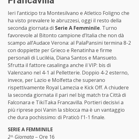
Francavilla
Ieri l’anticipo tra Montesilvano e Atletico Foligno che
ha visto prevalere le abruzzesi, oggi il resto della
seconda giornata di
Serie A Femminile
. Turno
favorevole al Bitonto campione d’Italia che non dà
scampo all’Audace Verona: al PalaPansini termina 8-2
con doppiette per Grieco e Renatinha e firme
personali di Luciléia, Diana Santos e Mansueto.
Sfrutta il fattore casalinga anche il VIP: bis di
Valenzano nel 4-1 al Pelletterie. Doppio 4-2 esterno,
invece, per Lazio e Molfetta che superano
rispettivamente Royal Lamezia e Kick Off. A chiudere
la seconda giornata il pari nel big match tra Città di
Falconara e TikiTaka Francavilla. Portieri decisivi a
più riprese poi Vanin la sblocca ma è un vantaggio
che dura pochissimo: di Praticò l’1-1 finale.
SERIE A FEMMINILE
2^ Giornata
– Ore 16