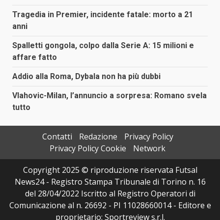
Tragedia in Premier, incidente fatale: morto a 21
anni
Spalletti gongola, colpo dalla Serie A: 15 milioni e
affare fatto
Addio alla Roma, Dybala non ha più dubbi
Vlahovic-Milan, l’annuncio a sorpresa: Romano svela
tutto
Contatti
Redazione
Privacy Policy
Privacy Policy Cookie
Network
Copyright 2025 © riproduzione riservata Futsal
News24 - Registro Stampa Tribunale di Torino n. 16
del 28/04/2022 Iscritto al Registro Operatori di
Comunicazione al n. 26692 - PI 11028660014 - Editore e
proprietario: Sportreview s.r.l.