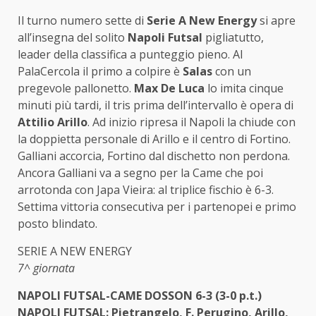
Il turno numero sette di
Serie A New Energy
si apre
all’insegna del solito
Napoli Futsal
pigliatutto,
leader della classifica a punteggio pieno. Al
PalaCercola il primo a colpire è
Salas
con un
pregevole pallonetto.
Max De Luca
lo imita cinque
minuti più tardi, il tris prima dell’intervallo è opera di
Attilio Arillo
. Ad inizio ripresa il Napoli la chiude con
la doppietta personale di Arillo e il centro di Fortino.
Galliani accorcia, Fortino dal dischetto non perdona.
Ancora Galliani va a segno per la Came che poi
arrotonda con Japa Vieira: al triplice fischio è 6-3.
Settima vittoria consecutiva per i partenopei e primo
posto blindato.
SERIE A NEW ENERGY
7^ giornata
NAPOLI FUTSAL-CAME DOSSON 6-3 (3-0 p.t.)
NAPOLI FUTSAL: Pietrangelo, F. Perugino, Arillo,