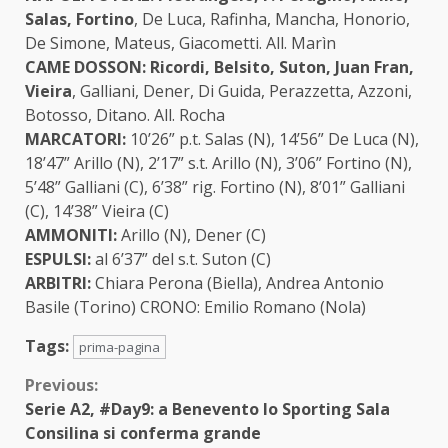
Salas, Fortino
, De Luca, Rafinha, Mancha, Honorio,
De Simone, Mateus, Giacometti. All. Marìn
CAME DOSSON: Ricordi, Belsito, Suton, Juan Fran,
Vieira
, Galliani, Dener, Di Guida, Perazzetta, Azzoni,
Botosso, Ditano. All. Rocha
MARCATORI:
10’26” p.t. Salas (N), 14’56” De Luca (N),
18’47” Arillo (N), 2’17” s.t. Arillo (N), 3’06” Fortino (N),
5’48” Galliani (C), 6’38” rig. Fortino (N), 8’01” Galliani
(C), 14’38” Vieira (C)
AMMONITI:
Arillo (N), Dener (C)
ESPULSI:
al 6’37” del s.t. Suton (C)
ARBITRI:
Chiara Perona (Biella), Andrea Antonio
Basile (Torino) CRONO: Emilio Romano (Nola)
Tags:
prima-pagina
Continue
Previous:
Serie A2, #Day9: a Benevento lo Sporting Sala
Reading
Consilina si conferma grande