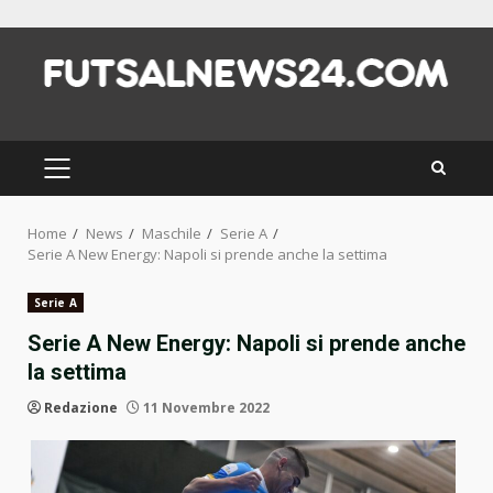
Skip
to
content
PRIMARY
MENU
Home
News
Maschile
Serie A
Serie A New Energy: Napoli si prende anche la settima
Serie A
Serie A New Energy: Napoli si prende anche
la settima
Redazione
11 Novembre 2022