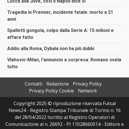
Lucca alla Juve, così il Napoli dice sì
Tragedia in Premier, incidente fatale: morto a 21
anni
Spalletti gongola, colpo dalla Serie A: 15 milioni e
affare fatto
Addio alla Roma, Dybala non ha più dubbi
Vlahovic-Milan, l’annuncio a sorpresa: Romano svela
tutto
Contatti
Redazione
Privacy Policy
Privacy Policy Cookie
Network
Copyright 2025 © riproduzione riservata Futsal
News24 - Registro Stampa Tribunale di Torino n. 16
del 28/04/2022 Iscritto al Registro Operatori di
Comunicazione al n. 26692 - PI 11028660014 - Editore e