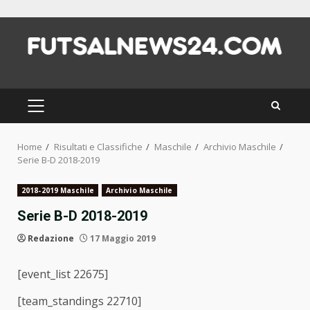
Skip
to
content
PRIMARY
MENU
Home
Risultati e Classifiche
Maschile
Archivio Maschile
Serie B-D 2018-2019
2018-2019 Maschile
Archivio Maschile
Serie B-D 2018-2019
Redazione
17 Maggio 2019
[event_list 22675]
[team_standings 22710]