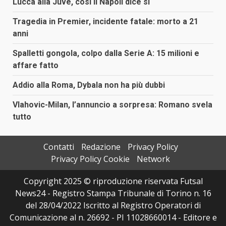
Lucca alla Juve, così il Napoli dice sì
Tragedia in Premier, incidente fatale: morto a 21
anni
Spalletti gongola, colpo dalla Serie A: 15 milioni e
affare fatto
Addio alla Roma, Dybala non ha più dubbi
Vlahovic-Milan, l’annuncio a sorpresa: Romano svela
tutto
Contatti
Redazione
Privacy Policy
Privacy Policy Cookie
Network
Copyright 2025 © riproduzione riservata Futsal
News24 - Registro Stampa Tribunale di Torino n. 16
del 28/04/2022 Iscritto al Registro Operatori di
Comunicazione al n. 26692 - PI 11028660014 - Editore e