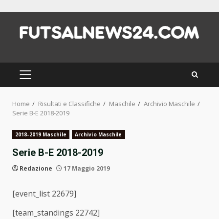
Skip
to
content
PRIMARY
MENU
Home
Risultati e Classifiche
Maschile
Archivio Maschile
Serie B-E 2018-2019
2018-2019 Maschile
Archivio Maschile
Serie B-E 2018-2019
Redazione
17 Maggio 2019
[event_list 22679]
[team_standings 22742]