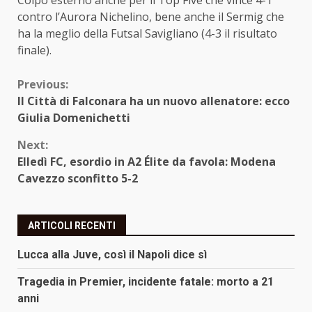
Colpo esterno anche per il Top Five che vince 4-1
contro l’Aurora Nichelino, bene anche il Sermig che
ha la meglio della Futsal Savigliano (4-3 il risultato
finale).
Continue
Previous:
Il Città di Falconara ha un nuovo allenatore: ecco
Reading
Giulia Domenichetti
Next:
Elledì FC, esordio in A2 Élite da favola: Modena
Cavezzo sconfitto 5-2
ARTICOLI RECENTI
Lucca alla Juve, così il Napoli dice sì
Tragedia in Premier, incidente fatale: morto a 21
anni