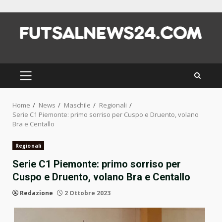
Skip
to
content
PRIMARY
MENU
Home
News
Maschile
Regionali
Serie C1 Piemonte: primo sorriso per Cuspo e Druento, volano
Bra e Centallo
Regionali
Serie C1 Piemonte: primo sorriso per
Cuspo e Druento, volano Bra e Centallo
Redazione
2 Ottobre 2023