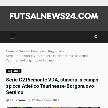
Skip
to
content
PRIMARY
MENU
Home
News
Maschile
Regionali
Serie C2 Piemonte VDA, stasera in campo: spicca Atletico
Taurinense-Borgonuovo Settimo
Regionali
Serie C2 Piemonte VDA, stasera in campo:
spicca Atletico Taurinense-Borgonuovo
Settimo
Redazione
27 Novembre 2023