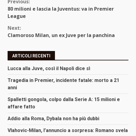
Continue
Previous:
80 milioni e lascia la Juventus: va in Premier
Reading
League
Next:
Clamoroso Milan, un ex Juve per la panchina
ARTICOLI RECENTI
Lucca alla Juve, così il Napoli dice sì
Tragedia in Premier, incidente fatale: morto a 21
anni
Spalletti gongola, colpo dalla Serie A: 15 milioni e
affare fatto
Addio alla Roma, Dybala non ha più dubbi
Vlahovic-Milan, l’annuncio a sorpresa: Romano svela