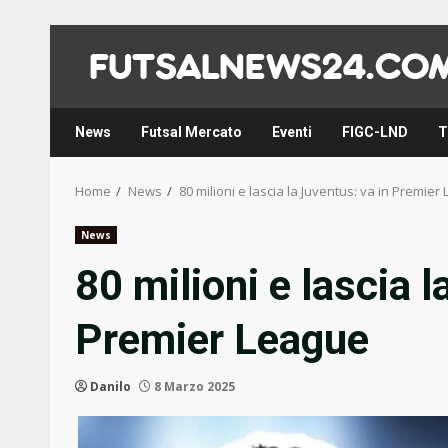
Skip
to
content
News
Futsal Mercato
Eventi
FIGC-LND
T
Home
News
80 milioni e lascia la Juventus: va in Premier
News
80 milioni e lascia l
Premier League
Danilo
8 Marzo 2025