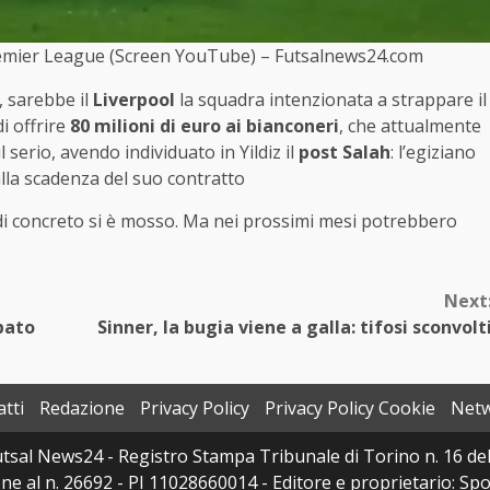
a Premier League (Screen YouTube) – Futsalnews24.com
, sarebbe il
Liverpool
la squadra intenzionata a strappare il
i offrire
80 milioni di euro ai bianconeri
, che attualmente
 serio, avendo individuato in Yildiz il
post Salah
: l’egiziano
alla scadenza del suo contratto
di concreto si è mosso. Ma nei prossimi mesi potrebbero
Next
pato
Sinner, la bugia viene a galla: tifosi sconvolt
tti
Redazione
Privacy Policy
Privacy Policy Cookie
Net
sal News24 - Registro Stampa Tribunale di Torino n. 16 del 
e al n. 26692 - PI 11028660014 - Editore e proprietario: Sport