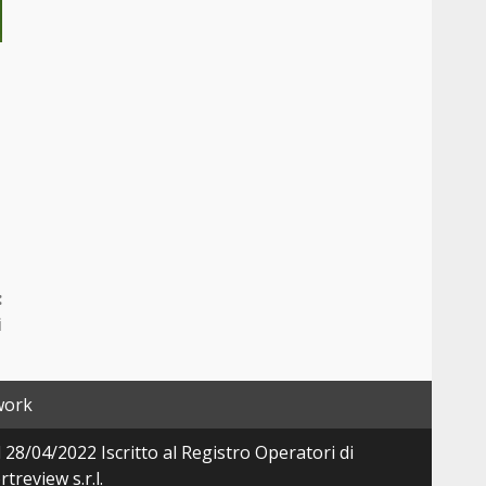
:
i
work
28/04/2022 Iscritto al Registro Operatori di
review s.r.l.