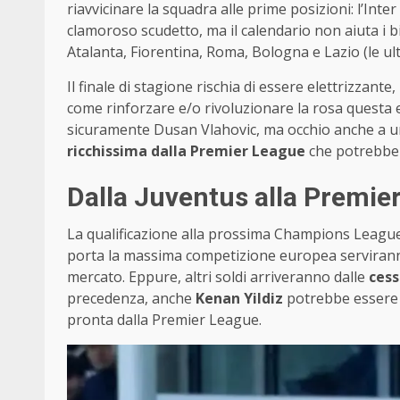
riavvicinare la squadra alle prime posizioni: l’Inter
clamoroso scudetto, ma il calendario non aiuta i b
Atalanta, Fiorentina, Roma, Bologna e Lazio (le ult
Il finale di stagione rischia di essere elettrizzant
come rinforzare e/o rivoluzionare la rosa questa es
sicuramente Dusan Vlahovic, ma occhio anche a un 
ricchissima dalla Premier League
che potrebbe f
Dalla Juventus alla Premier
La qualificazione alla prossima Champions League è
porta la massima competizione europea serviranno
mercato. Eppure, altri soldi arriveranno dalle
cess
precedenza, anche
Kenan Yildiz
potrebbe essere s
pronta dalla Premier League.