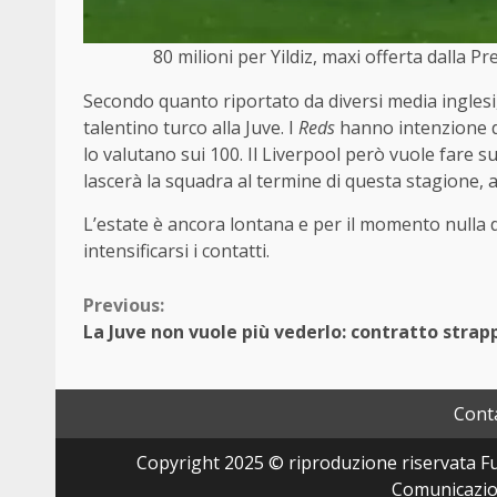
80 milioni per Yildiz, maxi offerta dall
Secondo quanto riportato da diversi media inglesi
talentino turco alla Juve. I
Reds
hanno intenzione d
lo valutano sui 100. Il Liverpool però vuole fare sul
lascerà la squadra al termine di questa stagione, 
L’estate è ancora lontana e per il momento nulla 
intensificarsi i contatti.
Continue
Previous:
La Juve non vuole più vederlo: contratto strap
Reading
Conta
Copyright 2025 © riproduzione riservata Fut
Comunicazion