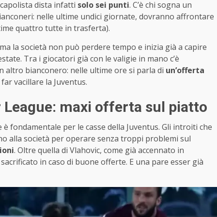
 capolista dista infatti
solo sei punti
. C’è chi sogna un
ianconeri: nelle ultime undici giornate, dovranno affrontare
ime quattro tutte in trasferta).
e, ma la società non può perdere tempo e inizia già a capire
tate. Tra i giocatori già con le valigie in mano c’è
altro bianconero: nelle ultime ore si parla di
un’offerta
ar vacillare la Juventus.
 League: maxi offerta sul piatto
 fondamentale per le casse della Juventus. Gli introiti che
 alla società per operare senza troppi problemi sul
ioni
. Oltre quella di Vlahovic, come già accennato in
acrificato in caso di buone offerte. E una pare esser già