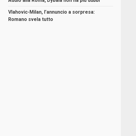
Addio alla Roma, Dybala non ha più dubbi
Vlahovic-Milan, l’annuncio a sorpresa:
Romano svela tutto