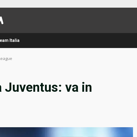
eam Italia
 League
a Juventus: va in