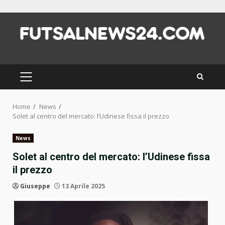
Skip
to
content
PRIMARY
MENU
Home
News
Solet al centro del mercato: l’Udinese fissa il prezzo
News
Solet al centro del mercato: l’Udinese fissa
il prezzo
Giuseppe
13 Aprile 2025