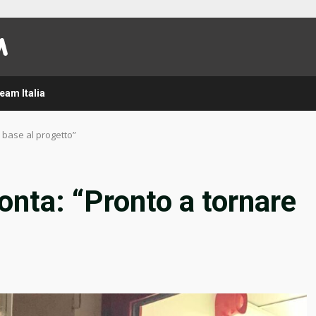
eam Italia
n base al progetto”
onta: “Pronto a tornare