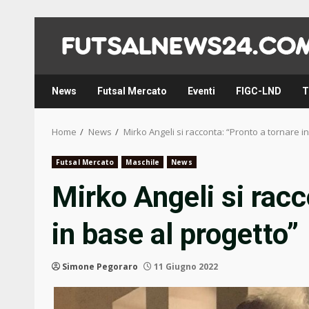
Skip
to
content
News
Futsal Mercato
Eventi
FIGC-LND
T
Home
News
Mirko Angeli si racconta: “Pronto a tornare i
Futsal Mercato
Maschile
News
Mirko Angeli si racc
in base al progetto”
Simone Pegoraro
11 Giugno 2022