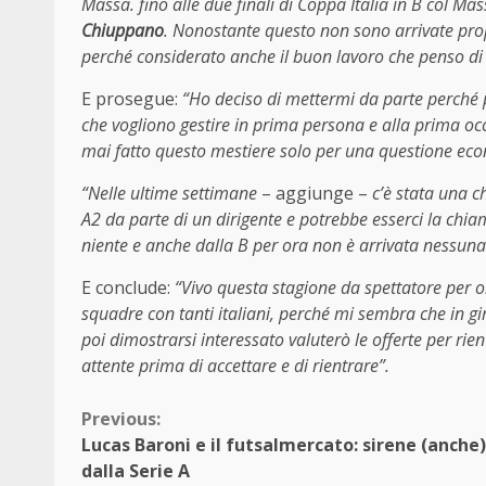
Massa. fino alle due finali di Coppa Italia in B col Mas
Chiuppano
. Nonostante questo non sono arrivate pr
perché considerato anche il buon lavoro che penso di a
E prosegue:
“Ho deciso di mettermi da parte perché p
che vogliono gestire in prima persona e alla prima oc
mai fatto questo mestiere solo per una questione ec
“Nelle ultime settimane
– aggiunge –
c’è stata una c
A2 da parte di un dirigente e potrebbe esserci la chiam
niente e anche dalla B per ora non è arrivata nessuna
E conclude:
“Vivo questa stagione da spettatore per o
squadre con tanti italiani, perché mi sembra che in gi
poi dimostrarsi interessato valuterò le offerte per rien
attente prima di accettare e di rientrare”.
Continue
Previous:
Lucas Baroni e il futsalmercato: sirene (anche)
Reading
dalla Serie A