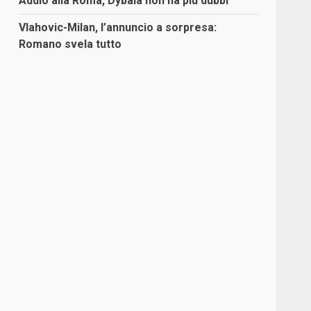
Addio alla Roma, Dybala non ha più dubbi
Vlahovic-Milan, l’annuncio a sorpresa:
Romano svela tutto