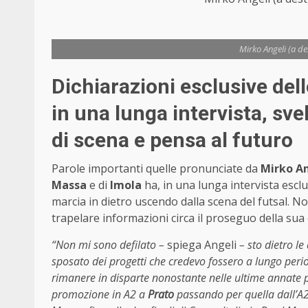
Mirko Angeli (a de
Dichiarazioni esclusive dell
in una lunga intervista, sve
di scena e pensa al futuro
Parole importanti quelle pronunciate da
Mirko An
Massa
e di
Imola
ha, in una lunga intervista esclu
marcia in dietro uscendo dalla scena del futsal. No
trapelare informazioni circa il proseguo della sua 
“Non mi sono defilato –
spiega Angeli
– sto dietro le
sposato dei progetti che credevo fossero a lungo period
rimanere in disparte nonostante nelle ultime annate 
promozione in A2 a
Prato
passando per quella dall’A2 a