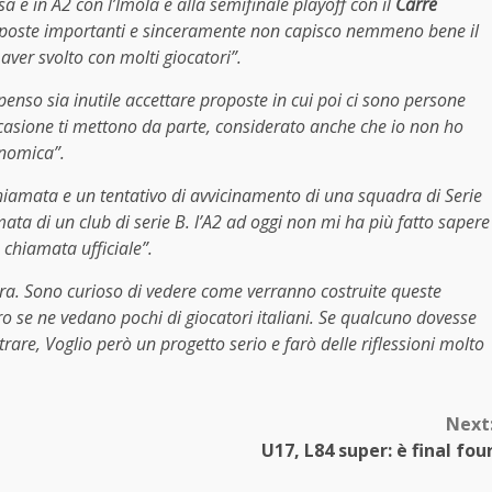
sa e in A2 con l’Imola e alla semifinale playoff con il
Carrè
oposte importanti e sinceramente non capisco nemmeno bene il
ver svolto con molti giocatori”.
enso sia inutile accettare proposte in cui poi ci sono persone
casione ti mettono da parte, considerato anche che io non ho
onomica”.
hiamata e un tentativo di avvicinamento di una squadra di Serie
ata di un club di serie B. l’A2 ad oggi non mi ha più fatto sapere
 chiamata ufficiale”.
ra. Sono curioso di vedere come verranno costruite queste
ro se ne vedano pochi di giocatori italiani. Se qualcuno dovesse
trare, Voglio però un progetto serio e farò delle riflessioni molto
Next
U17, L84 super: è final fou