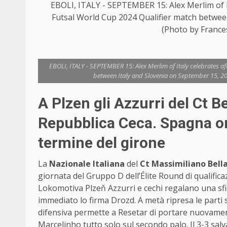
EBOLI, ITALY - SEPTEMBER 15: Alex Merlim of It
Futsal World Cup 2024 Qualifier match between 
(Photo by France
EBOLI, ITALY - SEPTEMBER 15: Alex Merlim of Italy celebrates af
between Italy and Slovenia on September 15, 202
A Plzen gli Azzurri del Ct B
Repubblica Ceca. Spagna or
termine del girone
La
Nazionale Italiana
del
Ct Massimiliano Bell
giornata del Gruppo D dell’Élite Round di qualifica
Lokomotiva Plzeň Azzurri e cechi regalano una sfida 
immediato lo firma Drozd. A metà ripresa le parti
difensiva permette a Resetar di portare nuovament
Marcelinho tutto solo sul secondo palo. Il 3-3 salv