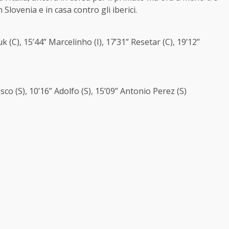
 Slovenia e in casa contro gli iberici.
nuk (C), 15’44” Marcelinho (I), 17’31” Resetar (C), 19’12”
co (S), 10’16” Adolfo (S), 15’09” Antonio Perez (S)