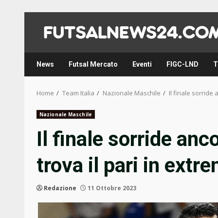
Skip
to
content
News
Futsal Mercato
Eventi
FIGC-LND
T
Home
Team Italia
Nazionale Maschile
Il finale sorride 
Nazionale Maschile
Il finale sorride anc
trova il pari in extr
Redazione
11 Ottobre 2023