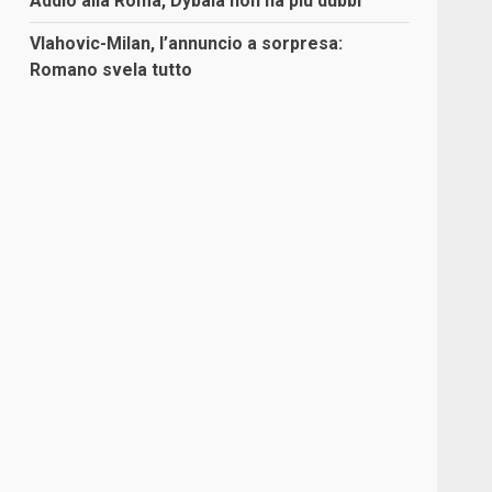
Addio alla Roma, Dybala non ha più dubbi
Vlahovic-Milan, l’annuncio a sorpresa:
Romano svela tutto