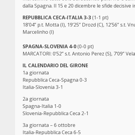
dalla Spagna. Il 15 e 20 dicembre le sfide decisive in
REPUBBLICA CECA-ITALIA 3-3
(1-1 pt)
18’04” p.t. Motta (I), 19’25” Drozd (C), 12’56” s.t. V
Marcelinho (I)
SPAGNA-SLOVENIA 4-0
(0-0 pt)
MARCATORI: 0’52” s.t. Antonio Perez (S), 7’09” Velas
IL CALENDARIO DEL GIRONE
1a giornata
Repubblica Ceca-Spagna 0-3
Italia-Slovenia 3-1
2a giornata
Spagna-Italia 1-0
Slovenia-Repubblica Ceca 2-1
3a giornata – 6 ottobre
Italia-Repubblica Ceca 6-5