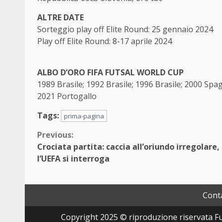
ALTRE DATE
Sorteggio play off Elite Round: 25 gennaio 2024
Play off Elite Round: 8-17 aprile 2024
ALBO D’ORO FIFA FUTSAL WORLD CUP
1989 Brasile; 1992 Brasile; 1996 Brasile; 2000 Spa
2021 Portogallo
Tags:
prima-pagina
Continue
Previous:
Crociata partita: caccia all’oriundo irregolare,
Reading
l’UEFA si interroga
Conta
Copyright 2025 © riproduzione riservata Fut