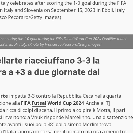
aly celebrates after scoring the 1-0 goal during the FIFA
Italy and Slovenia on September 15, 2023 in Eboli, Italy.
sco Pecoraro/Getty Images)
ter scoring the 1-0 goal during the FIFA Futsal World Cup 2024 Qualifier match
3 in Eboli, Italy. (Photo by Francesco Pecoraro/Getty Images)
ellarte riacciuffano 3-3 la
a a +3 a due giornate dal
arte
impatta 3-3 contro la Repubblica Ceca nella quarta
zione alla
FIFA
Futsal
World Cup 2024
. Anche al TJ
ricca di colpi di scena. Il primo a colpire è Motta, il pari
 si invertono: a Vnuk risponde Marcelinho. Una disattenzione
e avanti i suoi poi a 48” dalla sirena Merlim trova
a l’Italia, ancora in corsa per il primato ma ora a meno tre