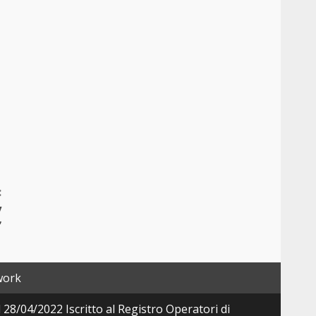
:
y
”
work
28/04/2022 Iscritto al Registro Operatori di