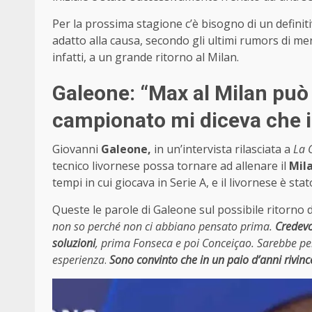
Per la prossima stagione c’è bisogno di un definiti
adatto alla causa, secondo gli ultimi rumors di me
infatti, a un grande ritorno al Milan.
Galeone: “Max al Milan può 
campionato mi diceva che i
Giovanni
Galeone,
in un’intervista rilasciata a
La 
tecnico livornese possa tornare ad allenare il
Mil
tempi in cui giocava in Serie A, e il livornese è s
Queste le parole di Galeone sul possibile ritorno d
non so perché non ci abbiano pensato prima.
Credevo 
soluzioni
, prima Fonseca e poi Conceiçao. Sarebbe per
esperienza
.
Sono convinto che in un paio d’anni rivin