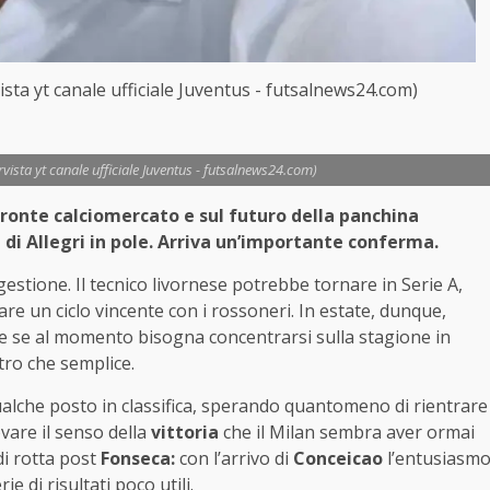
vista yt canale ufficiale Juventus - futsalnews24.com)
ervista yt canale ufficiale Juventus - futsalnews24.com)
 fronte calciomercato e sul futuro della panchina
i Allegri in pole.
Arriva un’importante conferma.
estione. Il tecnico livornese potrebbe tornare in Serie A,
re un ciclo vincente con i rossoneri. In estate, dunque,
e se al momento bisogna concentrarsi sulla stagione in
tro che semplice.
qualche posto in classifica, sperando quantomeno di rientrare
ovare il senso della
vittoria
che il Milan sembra aver ormai
di rotta post
Fonseca:
con l’arrivo di
Conceicao
l’entusiasm
e di risultati poco utili.