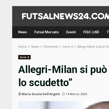
Skip
to
content
News
Futsal Mercato
Eventi
FIGC-LND
T
Home
News
Femminile
Serie A
Allegri-Milan si può f
Serie A
Allegri-Milan si può
lo scudetto”
Maria Grazia Dell'Angelo
14 Marzo 2025