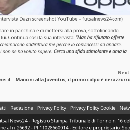
e (Intervista Dazn screenshot YouTube – futsalnews24.com)
rnare in panchina e di mettersi alla prova, sottolineando
lui. Continua così la sua intervista:
“Max
ha rifiutato offerte
si chiamarono addirittura me perché lo convincessi ad andare.
lui non ne ha voluto sapere.
Cerca una sfida stimolante e ama la
Next
e: il
Mancini alla Juventus, il primo colpo è nerazzurr
tti
Redazione
Privacy Policy
Privacy Policy Cookie
Net
sal News24 - Registro Stampa Tribunale di Torino n. 16 del 
e al n. 26692 - PI 11028660014 - Editore e proprietario: Sport