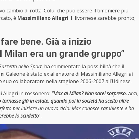
vo cambio di rotta. Colui che può essere il timoniere più
rcato, è
Massimiliano Allegri
. Il livornese sarebbe pronto,
fare bene. Già a inizio
l Milan era un grande gruppo”
Gazzetta dello Sport
, ha commentato la possibilità che il
an
. Galeone è stato ex allenatore di Massimiliano Allegri ai
tato suo collaboratore nella stagione 2006-2007 all’Udinese.
i Allegri in rossonero:
“Max al Milan? Non sarei sorpreso.
Anzi,
tornasse già in estate
,
quando poi la società ha scelto altre
fetto per iniziare un nuovo ciclo: Max conosce l’ambiente e ha
cerebbe lo scudetto
“.