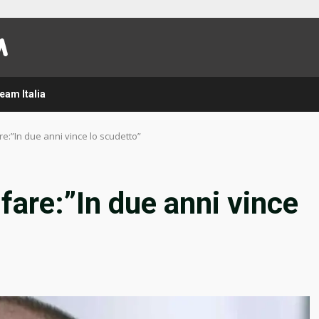
eam Italia
are:”In due anni vince lo scudetto”
 fare:”In due anni vince