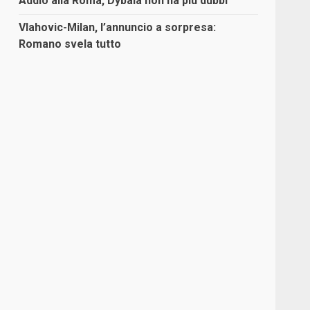
Addio alla Roma, Dybala non ha più dubbi
Vlahovic-Milan, l’annuncio a sorpresa:
Romano svela tutto