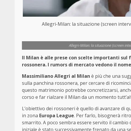
Allegri-Milan: la situazione (screen inter
Allegri-Milan: la situazione (screen int
Il Milan è alle prese con scelte importanti sul
rossonera. I rumors di mercato vedono il nome d
Massimiliano Allegri al Milan
è più che una sugg
sulla panchina rossonera, per cercare di ricomincia
questo matrimonio potrebbe concretizzarsi, anch
corso e far rialzare il Milan da un momento tutt’al
L’obiettivo dei rossoneri è quello di avanzare di 
in zona
Europa League
. Per farlo, bisognerà ritr
smarrito. A poco sembra essere servito il cambio 
iniziale è stato successivamente frenato da una seri