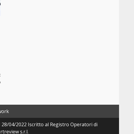
:
o
work
28/04/2022 Iscritto al Registro Operatori di
review s.r.l.