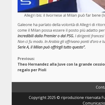
Allegri bis: il livornese al Milan può far ben
Galeone ha parlato della volontà di Allegri di rito
come il Milan possa essere il posto più adatto per 
incredibili dalla Premier o dal PSG.
I dirigenti france
Non ci fu modo. In Arabia gli offrivano ponti d’oro e 
Serie A, il Milan può offrirgli tutto questo”.
Continue
Previous:
Theo Hernandez alla Juve con la grande cession
Reading
regalo per Pioli
Conta
Copyright 2025 © riproduzione riservata Fut
Comunicazion