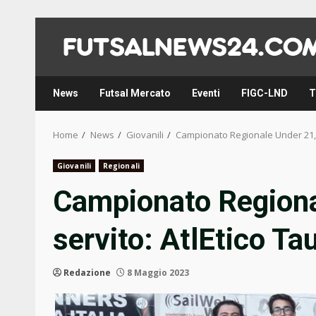
Skip
to
content
News
Futsal Mercato
Eventi
FIGC-LND
T
Home
News
Giovanili
Campionato Regionale Under 21, i
Giovanili
Regionali
Campionato Regional
servito: AtlEtico T
Redazione
8 Maggio 2023