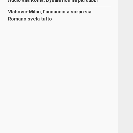
Addio alla Roma, Dybala non ha più dubbi
Vlahovic-Milan, l’annuncio a sorpresa:
Romano svela tutto