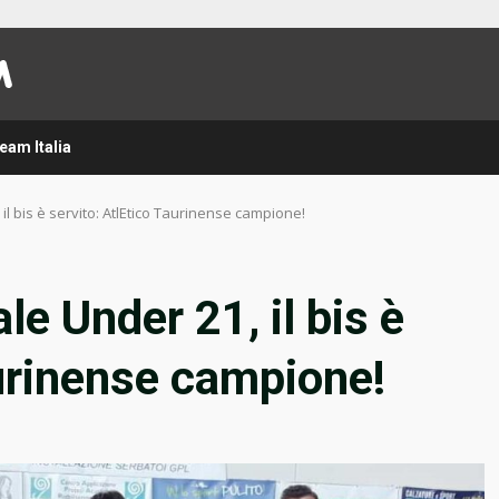
eam Italia
l bis è servito: AtlEtico Taurinense campione!
e Under 21, il bis è
aurinense campione!