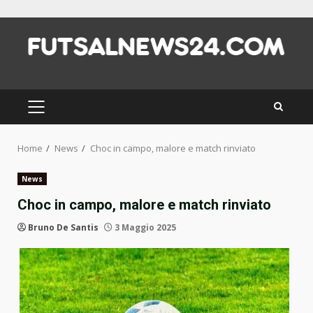
Skip
to
content
PRIMARY
MENU
Home
News
Choc in campo, malore e match rinviato
News
Choc in campo, malore e match rinviato
Bruno De Santis
3 Maggio 2025