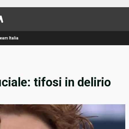
eam Italia
iale: tifosi in delirio