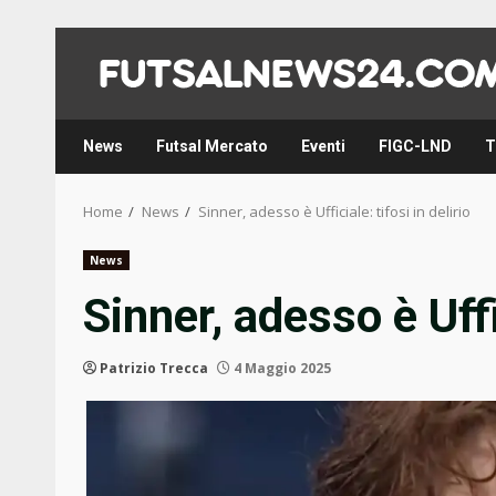
Skip
to
content
News
Futsal Mercato
Eventi
FIGC-LND
T
Home
News
Sinner, adesso è Ufficiale: tifosi in delirio
News
Sinner, adesso è Uffic
Patrizio Trecca
4 Maggio 2025