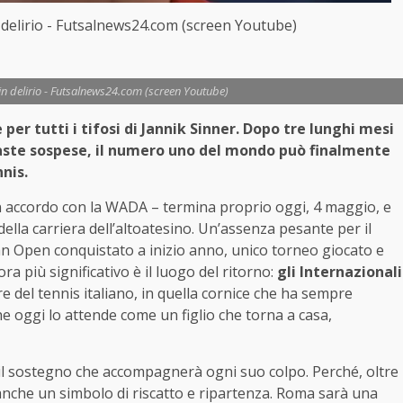
in delirio - Futsalnews24.com (screen Youtube)
i in delirio - Futsalnews24.com (screen Youtube)
 per tutti i tifosi di Jannik Sinner. Dopo tre lunghi mesi
maste sospese, il numero uno del mondo può finalmente
nis.
 un accordo con la WADA – termina proprio oggi, 4 maggio, e
della carriera dell’altoatesino. Un’assenza pesante per il
lian Open conquistato a inizio anno, unico torneo giocato e
ra più significativo è il luogo del ritorno:
gli Internazionali
re del tennis italiano, in quella cornice che ha sempre
 oggi lo attende come un figlio che torna a casa,
è il sostegno che accompagnerà ogni suo colpo. Perché, oltre
 anche un simbolo di riscatto e ripartenza. Roma sarà una