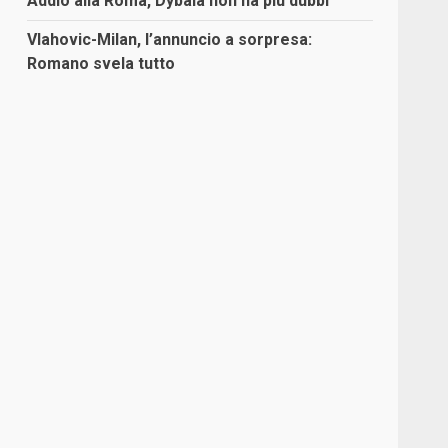
Addio alla Roma, Dybala non ha più dubbi
Vlahovic-Milan, l’annuncio a sorpresa:
Romano svela tutto