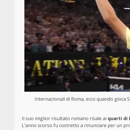
Internazionali di Roma, ecco quando gioca 
Il suo miglior risultato romano risale ai
quarti di 
L’anno scorso fu costretto a rinunciare per un pro