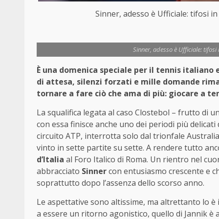
Sinner, adesso è Ufficiale: tifosi 
Sinner, adesso è Ufficiale: tifos
È una domenica speciale per il tennis italiano e
di attesa, silenzi forzati e mille domande ri
tornare a fare ciò che ama di più: giocare a ten
La squalifica legata al caso Clostebol – frutto di
con essa finisce anche uno dei periodi più delicati 
circuito ATP, interrotta solo dal trionfale Austra
vinto in sette partite su sette. A rendere tutto anco
d’Italia
al Foro Italico di Roma. Un rientro nel cuo
abbracciato
Sinner
con entusiasmo crescente e che
soprattutto dopo l’assenza dello scorso anno.
Le aspettative sono altissime, ma altrettanto lo 
a essere un ritorno agonistico, quello di Jannik è