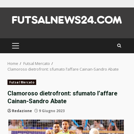
Skip
to
content
PRIMARY
MENU
Home
Futsal Mercato
Clamoroso dietrofront: sfumato l’affare Cainan-Sandro Abate
Futsal Mercato
Clamoroso dietrofront: sfumato l’affare
Cainan-Sandro Abate
Redazione
9 Giugno 2023