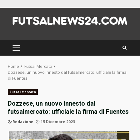
Skip
to
content
PRIMARY
MENU
Home
Futsal Mercato
Dozzese, un nuovo innesto dal futsalmercato: ufficiale la firma
di Fuentes
Futsal Mercato
Dozzese, un nuovo innesto dal
futsalmercato: ufficiale la firma di Fuentes
Redazione
15 Dicembre 2023