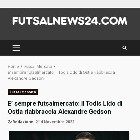
Skip
to
content
PRIMARY
MENU
Home
Futsal Mercato
E’ sempre futsalmercato: il Todis Lido di Ostia riabbraccia
Alexandre Gedson
Futsal Mercato
E’ sempre futsalmercato: il Todis Lido di
Ostia riabbraccia Alexandre Gedson
Redazione
4 Novembre 2022