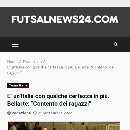
Skip
to
content
PRIMARY
MENU
Home
Team Italia
E’ un’Italia con qualche certezza in più. Bellarte: “Contento dei
ragazzi”
Team Italia
E’ un’Italia con qualche certezza in più.
Bellarte: “Contento dei ragazzi”
Redazione
21 Settembre 2022