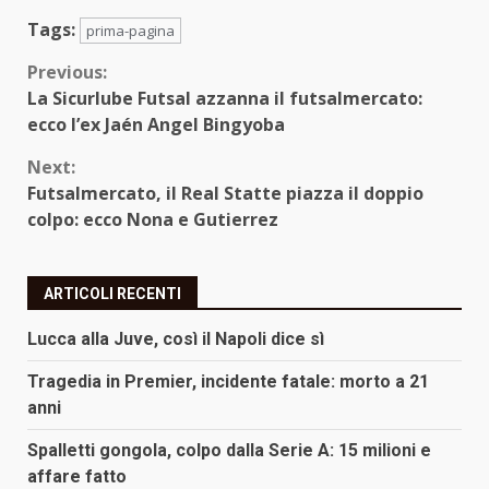
Tags:
prima-pagina
Continue
Previous:
La Sicurlube Futsal azzanna il futsalmercato:
Reading
ecco l’ex Jaén Angel Bingyoba
Next:
Futsalmercato, il Real Statte piazza il doppio
colpo: ecco Nona e Gutierrez
ARTICOLI RECENTI
Lucca alla Juve, così il Napoli dice sì
Tragedia in Premier, incidente fatale: morto a 21
anni
Spalletti gongola, colpo dalla Serie A: 15 milioni e
affare fatto