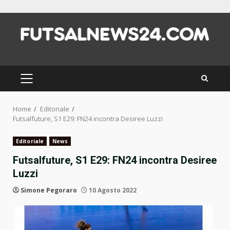
Skip
to
content
PRIMARY
MENU
Home
Editoriale
Futsalfuture, S1 E29: FN24 incontra Desiree Luzzi
Editoriale
News
Futsalfuture, S1 E29: FN24 incontra Desiree
Luzzi
Simone Pegoraro
10 Agosto 2022