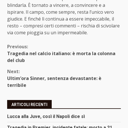
blindarla. È tornato a vincere, a convincere e a
ispirare. Il campo, come sempre, resta l’unico vero
giudice. E finché lì continua a essere impeccabile, il
resto – compresi certi commenti – rischia di scivolare
via come pioggia su un impermeabile.
Continue
Previous:
Tragedia nel calcio italiano: è morta la colonna
Reading
del club
Next:
Ultim’ora Sinner, sentenza devastante: è
terribile
ARTICOLI RECENTI
Lucca alla Juve, così il Napoli dice sì
Tragedia in Premier, incidente fatale: morto a 21