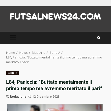
Skip
to
content
PRIMARY
MENU
Home
News
Maschile
Serie A
L84, Paniccia: “Buttato mentalmente il primo tempo ma avremmo
meritato il pari”
Serie A
L84, Paniccia: “Buttato mentalmente il
primo tempo ma avremmo meritato il pari”
Redazione
12 Dicembre 2023