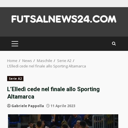
Skip
to
content
PRIMARY
MENU
Home
News
Maschile
Serie A2
L’Elledì cede nel finale allo Sporting Altamarca
Serie A2
L’Elledì cede nel finale allo Sporting
Altamarca
Gabriele Pappolla
11 Aprile 2023