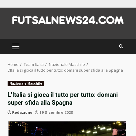
Skip
to
content
PRIMARY
MENU
Home
Team Italia
Nazionale Maschile
L’Italia si gioca il tutto per tutto: domani super sfida alla Spagna
Nazionale Maschile
L’Italia si gioca il tutto per tutto: domani
super sfida alla Spagna
Redazione
19 Dicembre 2023