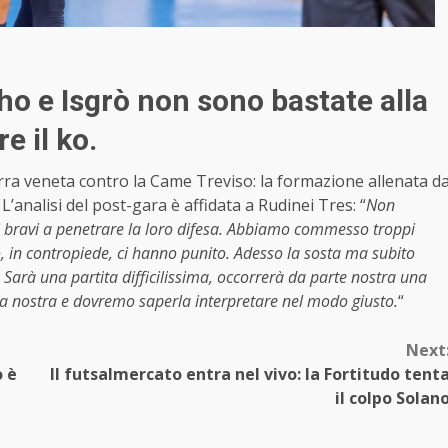
ho e Isgrò non sono bastate alla
e il ko.
rra veneta contro la Came Treviso: la formazione allenata d
 L’analisi del post-gara è affidata a Rudinei Tres: “
Non
 bravi a penetrare la loro difesa. Abbiamo commesso troppi
o, in contropiede, ci hanno punito. Adesso la sosta ma subito
Sarà una partita difficilissima, occorrerà da parte nostra una
sa nostra e dovremo saperla interpretare nel modo giusto.
“
Next
o è
Il futsalmercato entra nel vivo: la Fortitudo tent
il colpo Solan