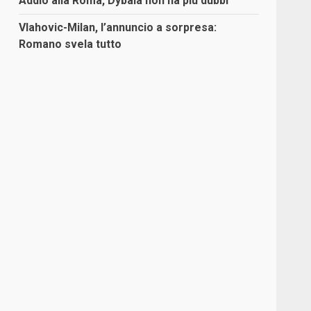
Addio alla Roma, Dybala non ha più dubbi
Vlahovic-Milan, l’annuncio a sorpresa:
Romano svela tutto