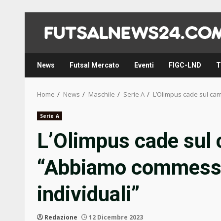
Skip
to
content
News
Futsal Mercato
Eventi
FIGC-LND
T
Home
News
Maschile
Serie A
L’Olimpus cade sul cam
Serie A
L’Olimpus cade sul 
“Abbiamo commesso 
individuali”
Redazione
12 Dicembre 2023