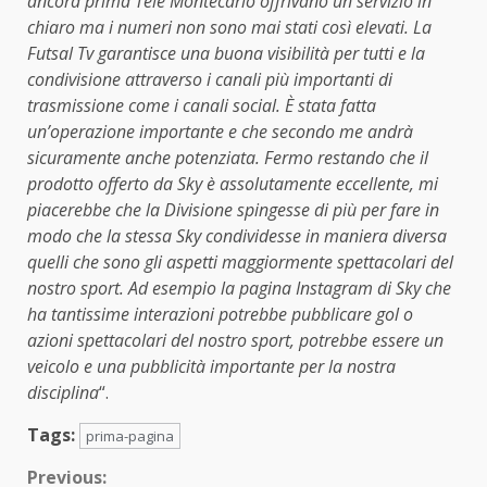
ancora prima Tele Montecarlo offrivano un servizio in
chiaro ma i numeri non sono mai stati così elevati. La
Futsal Tv garantisce una buona visibilità per tutti e la
condivisione attraverso i canali più importanti di
trasmissione come i canali social. È stata fatta
un’operazione importante e che secondo me andrà
sicuramente anche potenziata. Fermo restando che il
prodotto offerto da Sky è assolutamente eccellente, mi
piacerebbe che la Divisione spingesse di più per fare in
modo che la stessa Sky condividesse in maniera diversa
quelli che sono gli aspetti maggiormente spettacolari del
nostro sport. Ad esempio la pagina Instagram di Sky che
ha tantissime interazioni potrebbe pubblicare gol o
azioni spettacolari del nostro sport, potrebbe essere un
veicolo e una pubblicità importante per la nostra
disciplina
“.
Tags:
prima-pagina
Continue
Previous: