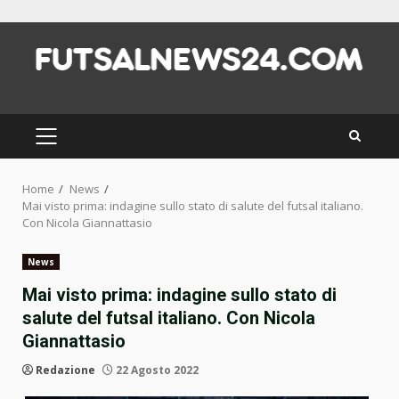
Skip
to
content
PRIMARY
MENU
Home
News
Mai visto prima: indagine sullo stato di salute del futsal italiano.
Con Nicola Giannattasio
News
Mai visto prima: indagine sullo stato di
salute del futsal italiano. Con Nicola
Giannattasio
Redazione
22 Agosto 2022