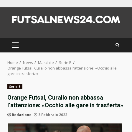
Skip
to
content
PRIMARY
MENU
Home
News
Maschile
Serie B
Orange Futsal, Curallo non abbassa l’attenzione: «Occhio alle
gare in trasferta»
Serie B
Orange Futsal, Curallo non abbassa
l’attenzione: «Occhio alle gare in trasferta»
Redazione
3 Febbraio 2022