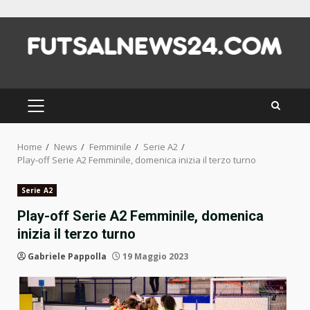
Skip
to
content
PRIMARY
MENU
Home
News
Femminile
Serie A2
Play-off Serie A2 Femminile, domenica inizia il terzo turno
Serie A2
Play-off Serie A2 Femminile, domenica
inizia il terzo turno
Gabriele Pappolla
19 Maggio 2023