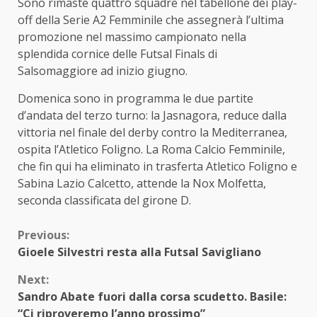
Sono rimaste quattro squadre nel tabellone dei play-
off della Serie A2 Femminile che assegnerà l’ultima
promozione nel massimo campionato nella
splendida cornice delle Futsal Finals di
Salsomaggiore ad inizio giugno.
Domenica sono in programma le due partite
d’andata del terzo turno: la Jasnagora, reduce dalla
vittoria nel finale del derby contro la Mediterranea,
ospita l’Atletico Foligno. La Roma Calcio Femminile,
che fin qui ha eliminato in trasferta Atletico Foligno e
Sabina Lazio Calcetto, attende la Nox Molfetta,
seconda classificata del girone D.
Continue
Previous:
Gioele Silvestri resta alla Futsal Savigliano
Reading
Next:
Sandro Abate fuori dalla corsa scudetto. Basile:
“Ci riproveremo l’anno prossimo”