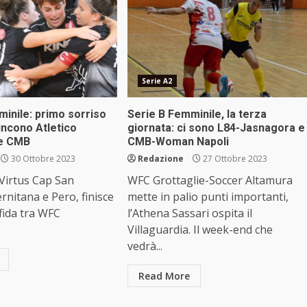
Serie A2
inile: primo sorriso
Serie B Femminile, la terza
vincono Atletico
giornata: ci sono L84-Jasnagora e
 e CMB
CMB-Woman Napoli
30 Ottobre 2023
Redazione
27 Ottobre 2023
Virtus Cap San
WFC Grottaglie-Soccer Altamura
ernitana e Pero, finisce
mette in palio punti importanti,
sfida tra WFC
l’Athena Sassari ospita il
Villaguardia. Il week-end che
vedrà...
Read More