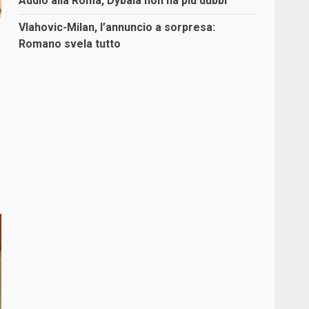
Addio alla Roma, Dybala non ha più dubbi
Vlahovic-Milan, l’annuncio a sorpresa:
Romano svela tutto