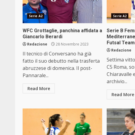
Serie A2
Serie A2
WFC Grottaglie, panchina affidata a
Serie B Femm
Giancarlo Berardi
Mediterrane
Futsal Team
Redazione
28 Novembre 2023
Redazione
Il tecnico di Conversano ha già
Settima vitto
fatto il suo debutto nella trasferta
C5 Roma, so
abruzzese di domenica. Il post-
Chiaravalle 
Pannarale...
archivio...
Read More
Read More