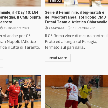
Serie A2
inile, il #Day 10: L84
Serie B Femminile, il big-match è
Sardegna, il CMB ospita
del Mediterranea; sorridono CMB
Cerreto
Futsal Team e Atletico Chiaravalle
15 Dicembre 2023
Redazione
11 Dicembre 2023
erni anche per C5
Il C5 Roma vince di misura contro il
n Napoli, l’Atletico
Prato ed allunga sul Perugia,
fida il Città di Taranto.
fermato sul pari dalla...
Read More