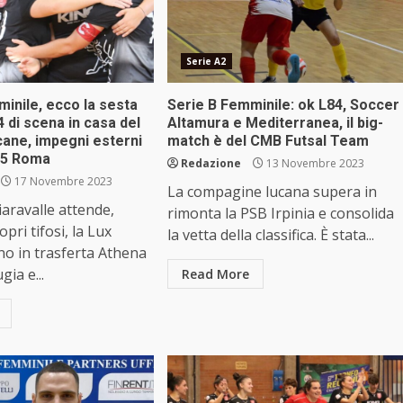
Serie A2
inile, ecco la sesta
Serie B Femminile: ok L84, Soccer
4 di scena in casa del
Altamura e Mediterranea, il big-
cane, impegni esterni
match è del CMB Futsal Team
C5 Roma
Redazione
13 Novembre 2023
17 Novembre 2023
La compagine lucana supera in
iaravalle attende,
rimonta la PSB Irpinia e consolida
opri tifosi, la Lux
la vetta della classifica. È stata...
ano in trasferta Athena
gia e...
Read More