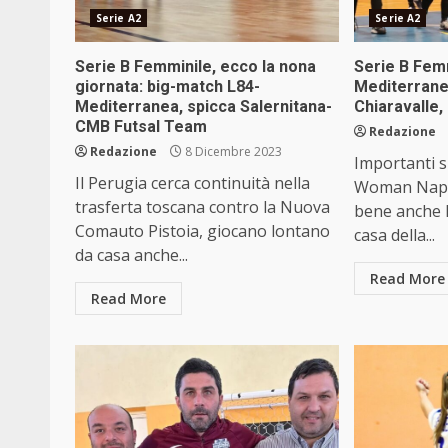
Serie A2
Serie A2
Serie B Femminile, ecco la nona
Serie B Femm
giornata: big-match L84-
Mediterrane
Mediterranea, spicca Salernitana-
Chiaravalle,
CMB Futsal Team
Redazione
Redazione
8 Dicembre 2023
Importanti s
Il Perugia cerca continuità nella
Woman Napol
trasferta toscana contro la Nuova
bene anche l
Comauto Pistoia, giocano lontano
casa della...
da casa anche...
Read More
Read More