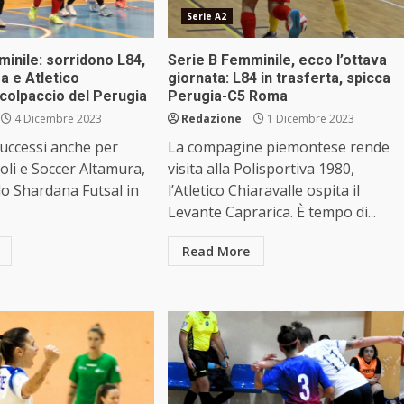
Serie A2
inile: sorridono L84,
Serie B Femminile, ecco l’ottava
a e Atletico
giornata: L84 in trasferta, spicca
 colpaccio del Perugia
Perugia-C5 Roma
4 Dicembre 2023
Redazione
1 Dicembre 2023
uccessi anche per
La compagine piemontese rende
i e Soccer Altamura,
visita alla Polisportiva 1980,
o Shardana Futsal in
l’Atletico Chiaravalle ospita il
Levante Caprarica. È tempo di...
Read More