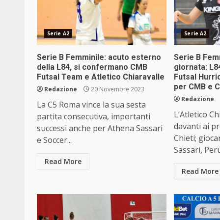
Serie A2
Serie A2
Serie B Femminile: acuto esterno
Serie B Femm
della L84, si confermano CMB
giornata: L8
Futsal Team e Atletico Chiaravalle
Futsal Hurri
per CMB e 
Redazione
20 Novembre 2023
Redazione
La C5 Roma vince la sua sesta
L’Atletico Ch
partita consecutiva, importanti
davanti ai pr
successi anche per Athena Sassari
Chieti; gioc
e Soccer...
Sassari, Peru
Read More
Read More