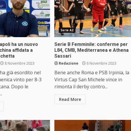
Serie A2
poli ha un nuovo
Serie B Femminile: conferme per
china affidata a
L84, CMB, Mediterranea e Athena
rchetta
Sassari
8 Novembre 2023
Redazione
6 Novembre 2023
 ha già esordito nel
Bene anche Roma e PSB Irpinia, la
enica vinto per 8-3
Virtus Cap San Michele vince in
itana. Dopo le
rimonta il derby contro...
..
Read More