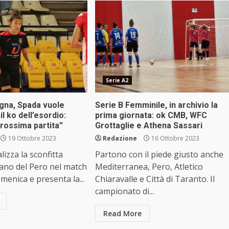
Serie A2
gna, Spada vuole
Serie B Femminile, in archivio la
l ko dell’esordio:
prima giornata: ok CMB, WFC
prossima partita”
Grottaglie e Athena Sassari
19 Ottobre 2023
Redazione
16 Ottobre 2023
alizza la sconfitta
Partono con il piede giusto anche
ano del Pero nel match
Mediterranea, Pero, Atletico
menica e presenta la...
Chiaravalle e Città di Taranto. Il
campionato di...
Read More