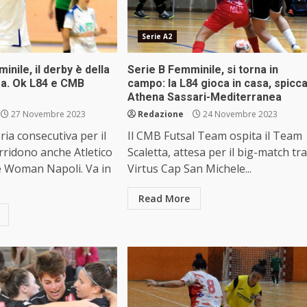
Serie A2
inile, il derby è della
Serie B Femminile, si torna in
a. Ok L84 e CMB
campo: la L84 gioca in casa, spicc
Athena Sassari-Mediterranea
27 Novembre 2023
Redazione
24 Novembre 2023
ria consecutiva per il
Il CMB Futsal Team ospita il Team
rridono anche Atletico
Scaletta, attesa per il big-match tra
e Woman Napoli. Va in
Virtus Cap San Michele...
Read More