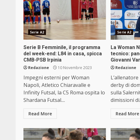
Serie A2
Serie A2
Serie B Femminile, il programma
La Woman Na
del week-end: L84 in casa, spicca
tecnico: pan
CMB-PSB Irpinia
Giovanni Va
Redazione
10 Novembre 2023
Redazione
Impegni esterni per Woman
L’allenatore
Napoli, Atletico Chiaravalle e
derby di dom
Infinity Futsal, la C5 Roma ospita lo
sulla Salern
Shardana Futsal....
dimissioni di.
Read More
Read More