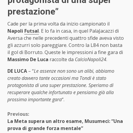
prestazione”
Cade per la prima volta da inizio campionato il
Napoli
Futsal
. E lo fa in casa, in quel PalaJacazzi di
Aversa che nelle precedenti quattro sfide aveva visto
gli azzurri solo pareggiare. Contro la L84 non basta
il gol di Borruto. Queste le impressioni a fine gara di
Massimo De Luca
raccolte da
CalcioNapoli24
.
DE LUCA
– “
Le assenze non sono un alibi, abbiamo
creato davvero tante occasioni ma Tondi è stato
protagonista di una super prestazione. Speriamo di
recuperare qualche infortunato e pensiamo già alla
prossima importante gara
“.
Continue
Previous:
La Meta supera un altro esame, Musumeci: “Una
Reading
prova di grande forza mentale”