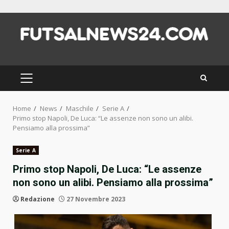
Skip
to
content
PRIMARY
MENU
Home
News
Maschile
Serie A
Primo stop Napoli, De Luca: “Le assenze non sono un alibi.
Pensiamo alla prossima”
Serie A
Primo stop Napoli, De Luca: “Le assenze
non sono un alibi. Pensiamo alla prossima”
Redazione
27 Novembre 2023