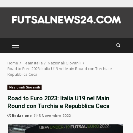
Skip
to
content
PRIMARY
MENU
Home
Team Italia
Nazionali Giovanili
Road to Euro 2023: Italia U19 nel Main Round con Turchia e
Repubblica Ceca
Nazionali Giovanili
Road to Euro 2023: Italia U19 nel Main
Round con Turchia e Repubblica Ceca
Redazione
3 Novembre 2022