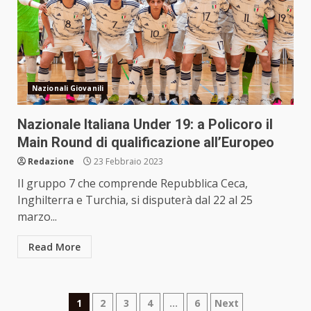
Nazionali Giovanili
Nazionale Italiana Under 19: a Policoro il
Main Round di qualificazione all’Europeo
Redazione
23 Febbraio 2023
Il gruppo 7 che comprende Repubblica Ceca,
Inghilterra e Turchia, si disputerà dal 22 al 25
marzo...
Read More
Paginazione
1
2
3
4
…
6
Next