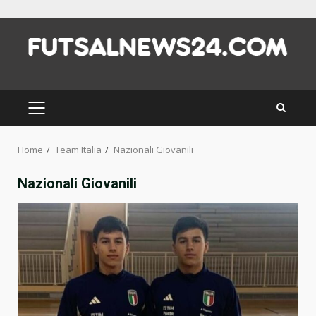
Skip
to
content
PRIMARY
MENU
Home
Team Italia
Nazionali Giovanili
Nazionali Giovanili