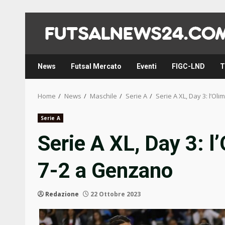
Skip
to
content
News
Futsal Mercato
Eventi
FIGC-LND
T
Home
News
Maschile
Serie A
Serie A XL, Day 3: l’Ol
Serie A
Serie A XL, Day 3: l’
7-2 a Genzano
Redazione
22 Ottobre 2023