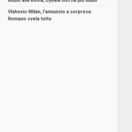
Addio alla Roma, Dybala non ha più dubbi
Vlahovic-Milan, l’annuncio a sorpresa:
Romano svela tutto