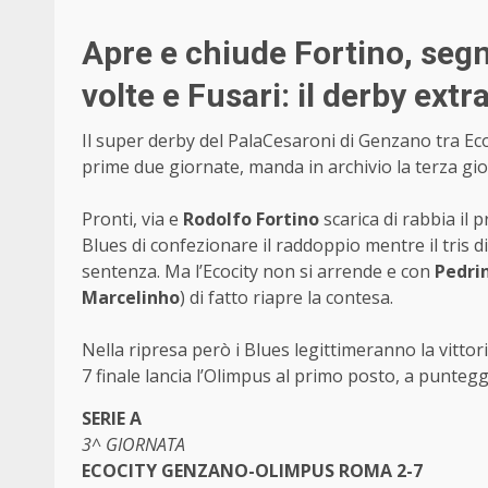
Apre e chiude Fortino, seg
volte e Fusari: il derby ext
Il super derby del PalaCesaroni di Genzano tra E
prime due giornate, manda in archivio la terza gi
Pronti, via e
Rodolfo Fortino
scarica di rabbia il
Blues di confezionare il raddoppio mentre il tris d
sentenza. Ma l’Ecocity non si arrende e con
Pedri
Marcelinho
) di fatto riapre la contesa.
Nella ripresa però i Blues legittimeranno la vitto
7 finale lancia l’Olimpus al primo posto, a punteggi
SERIE A
3^ GIORNATA
ECOCITY GENZANO-OLIMPUS ROMA 2-7