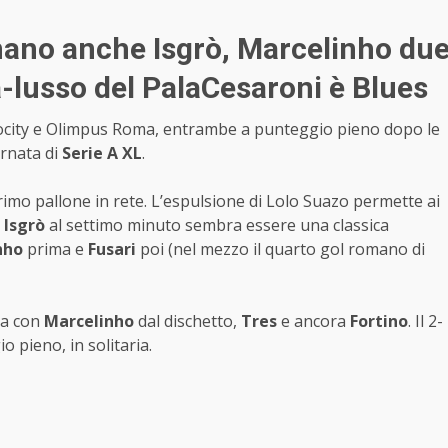
nano anche Isgrò, Marcelinho du
ra-lusso del PalaCesaroni è Blues
cocity e Olimpus Roma, entrambe a punteggio pieno dopo le
ornata di
Serie A XL
.
 primo pallone in rete. L’espulsione di Lolo Suazo permette ai
i
Isgrò
al settimo minuto sembra essere una classica
nho
prima e
Fusari
poi (nel mezzo il quarto gol romano di
ria con
Marcelinho
dal dischetto,
Tres
e ancora
Fortino
. Il 2-
o pieno, in solitaria.