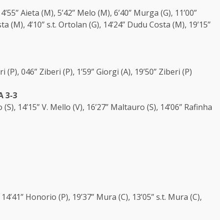
, 4’55” Aieta (M), 5’42” Melo (M), 6’40” Murga (G), 11’00”
 (M), 4’10” s.t. Ortolan (G), 14’24” Dudu Costa (M), 19’15”
ri (P), 046” Ziberi (P), 1’59” Giorgi (A), 19’50” Ziberi (P)
 3-3
 (S), 14’15” V. Mello (V), 16’27” Maltauro (S), 14’06” Rafinha
), 14’41” Honorio (P), 19’37” Mura (C), 13’05” s.t. Mura (C),