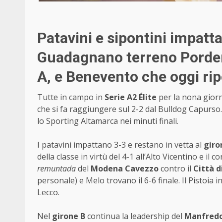
Patavini e sipontini impatt
Guadagnano terreno Porden
A, e Benevento che oggi ri
Tutte in campo in
Serie A2 Élite
per la nona giorn
che si fa raggiungere sul 2-2 dal Bulldog Capurso.
lo Sporting Altamarca nei minuti finali.
I patavini impattano 3-3 e restano in vetta al
giro
della classe in virtù del 4-1 all’Alto Vicentino e i
remuntada
del
Modena Cavezzo
contro il
Città d
personale) e Melo trovano il 6-6 finale. Il Pistoia i
Lecco.
Nel
girone B
continua la leadership del
Manfred