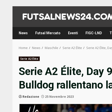
Skip
to
content
News
Futsal Mercato
Eventi
FIGC-LND
T
Home
News
Maschile
Serie A2 Élite
Serie A2 Élite, D
Serie A2 Élite
Serie A2 Élite, Day 
Bulldog rallentano l
Redazione
25 Novembre 2023