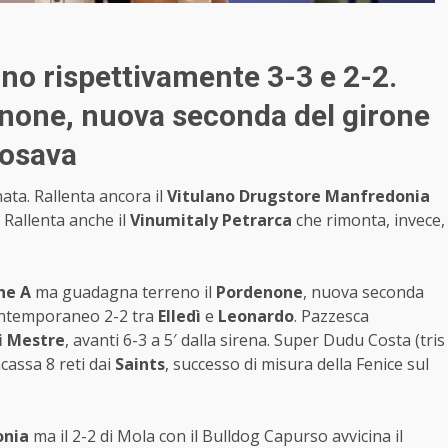
ano rispettivamente 3-3 e 2-2.
one, nuova seconda del girone
posava
ata. Rallenta ancora il
Vitulano Drugstore Manfredonia
 Rallenta anche il
Vinumitaly Petrarca
che rimonta, invece,
ne A
ma guadagna terreno il
Pordenone
, nuova seconda
l contemporaneo 2-2 tra
Elledì
e
Leonardo
. Pazzesca
i Mestre
, avanti 6-3 a 5′ dalla sirena. Super Dudu Costa (tris
ncassa 8 reti dai
Saints
, successo di misura della Fenice sul
onia
ma il 2-2 di Mola con il Bulldog Capurso avvicina il