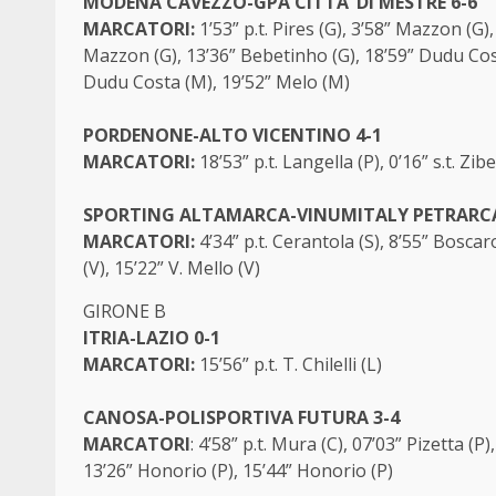
MODENA CAVEZZO-GPA CITTA’ DI MESTRE 6-6
MARCATORI:
1’53” p.t. Pires (G), 3’58” Mazzon (G)
Mazzon (G), 13’36” Bebetinho (G), 18’59” Dudu Costa
Dudu Costa (M), 19’52” Melo (M)
PORDENONE-ALTO VICENTINO 4-1
MARCATORI:
18’53” p.t. Langella (P), 0’16” s.t. Zibe
SPORTING ALTAMARCA-VINUMITALY PETRARCA
MARCATORI:
4’34” p.t. Cerantola (S), 8’55” Boscaro
(V), 15’22” V. Mello (V)
GIRONE B
ITRIA-LAZIO 0-1
MARCATORI:
15’56” p.t. T. Chilelli (L)
CANOSA-POLISPORTIVA FUTURA 3-4
MARCATORI
: 4’58” p.t. Mura (C), 07’03” Pizetta (P
13’26” Honorio (P), 15’44” Honorio (P)