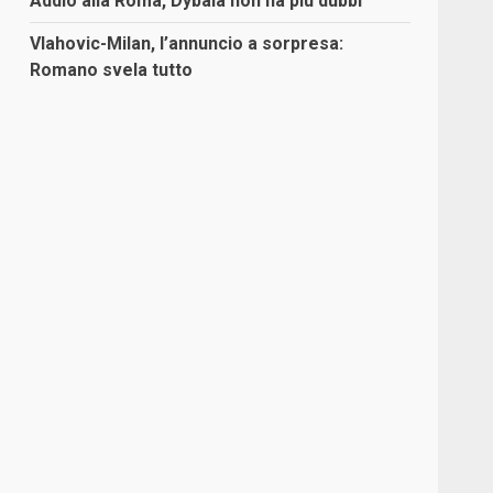
Addio alla Roma, Dybala non ha più dubbi
Vlahovic-Milan, l’annuncio a sorpresa:
Romano svela tutto