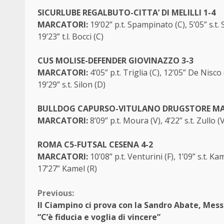
SICURLUBE REGALBUTO-CITTA’ DI MELILLI 1-4
MARCATORI:
19’02” p.t. Spampinato (C), 5’05” s.t.
19’23” t.l. Bocci (C)
CUS MOLISE-DEFENDER GIOVINAZZO 3-3
MARCATORI:
4’05” p.t. Triglia (C), 12’05” De Nisco
19’29” s.t. Silon (D)
BULLDOG CAPURSO-VITULANO DRUGSTORE MA
MARCATORI:
8’09” p.t. Moura (V), 4’22” s.t. Zullo (
ROMA C5-FUTSAL CESENA 4-2
MARCATORI:
10’08” p.t. Venturini (F), 1’09” s.t. Kam
17’27” Kamel (R)
Continue
Previous:
Il Ciampino ci prova con la Sandro Abate, Mess
Reading
“C’è fiducia e voglia di vincere”