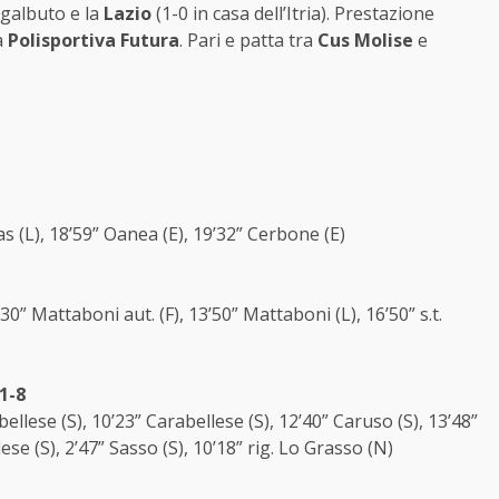
egalbuto e la
Lazio
(1-0 in casa dell’Itria). Prestazione
a
Polisportiva Futura
. Pari e patta tra
Cus Molise
e
nas (L), 18’59” Oanea (E), 19’32” Cerbone (E)
 6’30” Mattaboni aut. (F), 13’50” Mattaboni (L), 16’50” s.t.
1-8
bellese (S), 10’23” Carabellese (S), 12’40” Caruso (S), 13’48”
llese (S), 2’47” Sasso (S), 10’18” rig. Lo Grasso (N)