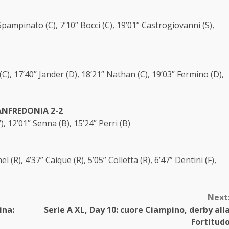
 Spampinato (C), 7’10” Bocci (C), 19’01” Castrogiovanni (S),
 (C), 17’40” Jander (D), 18’21” Nathan (C), 19’03” Fermino (D),
NFREDONIA 2-2
V), 12’01” Senna (B), 15’24” Perri (B)
el (R), 4’37” Caique (R), 5’05” Colletta (R), 6’47” Dentini (F),
Next
ina:
Serie A XL, Day 10: cuore Ciampino, derby all
Fortitud