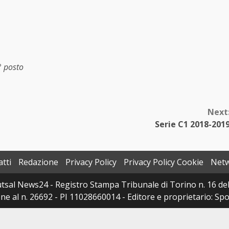
° posto
Next
Serie C1 2018-201
tti
Redazione
Privacy Policy
Privacy Policy Cookie
Net
sal News24 - Registro Stampa Tribunale di Torino n. 16 del 
e al n. 26692 - PI 11028660014 - Editore e proprietario: Sport