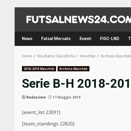
Skip
to
content
News
Futsal Mercato
Eventi
FIGC-LND
T
Home
Risultati e Classifiche
Maschile
Archivio Maschil
2018-2019 Maschile
Archivio Maschile
Serie B-H 2018-20
Redazione
17 Maggio 2019
[event_list 22691]
[team_standings 22820]