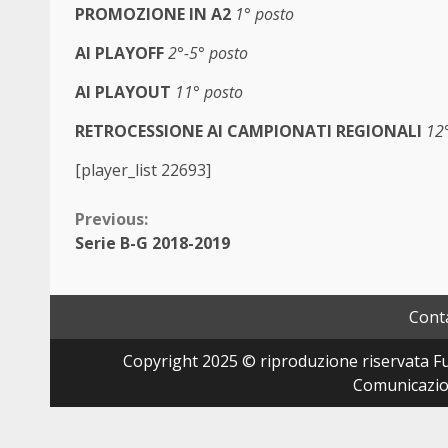
PROMOZIONE IN A2
1° posto
AI PLAYOFF
2°-5° posto
AI PLAYOUT
11° posto
RETROCESSIONE AI CAMPIONATI REGIONALI
12
[player_list 22693]
Continue
Previous:
Serie B-G 2018-2019
Reading
Conta
Copyright 2025 © riproduzione riservata Fut
Comunicazion