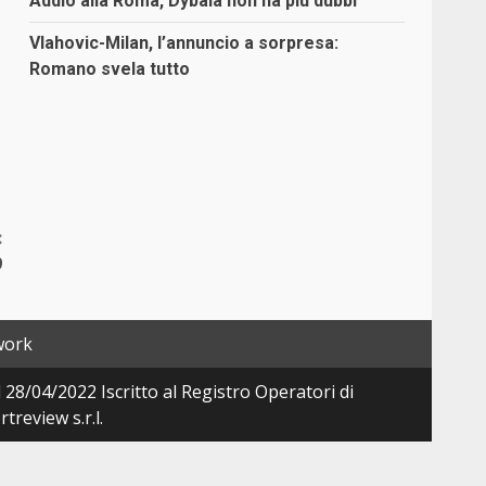
Addio alla Roma, Dybala non ha più dubbi
Vlahovic-Milan, l’annuncio a sorpresa:
Romano svela tutto
:
9
work
28/04/2022 Iscritto al Registro Operatori di
review s.r.l.