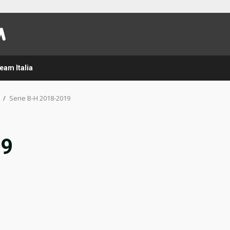
eam Italia
e
Serie B-H 2018-2019
19