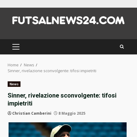
Skip
to
content
PRIMARY
MENU
Home
News
Sinner, rivelazione sconvolgente: tifosi impietriti
News
Sinner, rivelazione sconvolgente: tifosi
impietriti
Christian Camberini
8 Maggio 2025