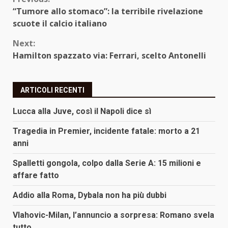
Continue
“Tumore allo stomaco”: la terribile rivelazione
Reading
scuote il calcio italiano
Next:
Hamilton spazzato via: Ferrari, scelto Antonelli
ARTICOLI RECENTI
Lucca alla Juve, così il Napoli dice sì
Tragedia in Premier, incidente fatale: morto a 21
anni
Spalletti gongola, colpo dalla Serie A: 15 milioni e
affare fatto
Addio alla Roma, Dybala non ha più dubbi
Vlahovic-Milan, l’annuncio a sorpresa: Romano svela
tutto