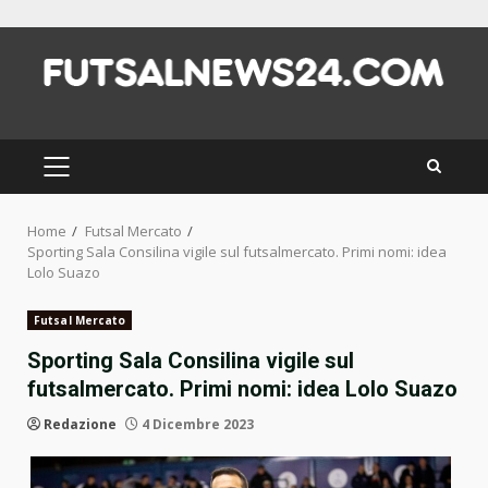
Skip
to
content
PRIMARY
MENU
Home
Futsal Mercato
Sporting Sala Consilina vigile sul futsalmercato. Primi nomi: idea
Lolo Suazo
Futsal Mercato
Sporting Sala Consilina vigile sul
futsalmercato. Primi nomi: idea Lolo Suazo
Redazione
4 Dicembre 2023