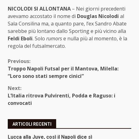
NICOLODI SI ALLONTANA
– Nei giorni precedenti
avevamo accostato il nome di
Douglas Nicolodi
al
Sala Consilina ma, a quanto pare, l’ex Sandro Abate
sarebbe più lontano dallo Sporting e più vicino alla
Feldi Eboli
. Solo
rumors
e nulla più al momento, è la
regola del futsalmercato.
Continue
Previous:
Troppo Napoli Futsal per il Mantova, Milella:
Reading
“Loro sono stati sempre cinici”
Next:
L’Italia ritrova Pulvirenti, Podda e Raguso: i
convocati
ARTICOLI RECENTI
Lucca alla Juve, così il Napoli dice sì