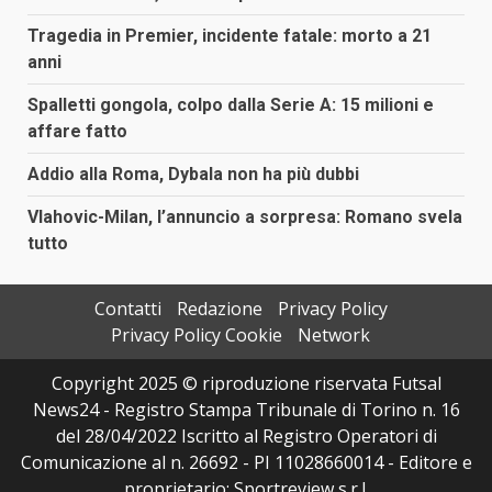
Tragedia in Premier, incidente fatale: morto a 21
anni
Spalletti gongola, colpo dalla Serie A: 15 milioni e
affare fatto
Addio alla Roma, Dybala non ha più dubbi
Vlahovic-Milan, l’annuncio a sorpresa: Romano svela
tutto
Contatti
Redazione
Privacy Policy
Privacy Policy Cookie
Network
Copyright 2025 © riproduzione riservata Futsal
News24 - Registro Stampa Tribunale di Torino n. 16
del 28/04/2022 Iscritto al Registro Operatori di
Comunicazione al n. 26692 - PI 11028660014 - Editore e
proprietario: Sportreview s.r.l.