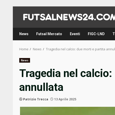
Skip
to
content
News
Futsal Mercato
Eventi
FIGC-LND
T
Home
News
Tragedia nel calcio: due morti e partita annul
News
Tragedia nel calcio:
annullata
Patrizio Trecca
13 Aprile 2025