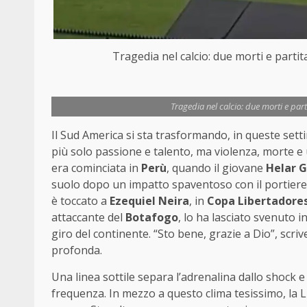
Tragedia nel calcio: due morti e part
Tragedia nel calcio: due morti e par
Il Sud America si sta trasformando, in queste sett
più solo passione e talento, ma violenza, morte e u
era cominciata in
Perù
, quando il giovane
Helar 
suolo dopo un impatto spaventoso con il portiere a
è toccato a
Ezequiel Neira
, in
Copa Libertadore
attaccante del
Botafogo
, lo ha lasciato svenuto 
giro del continente. “Sto bene, grazie a Dio”, scriv
profonda.
Una linea sottile separa l’adrenalina dallo shoc
frequenza. In mezzo a questo clima tesissimo, la 