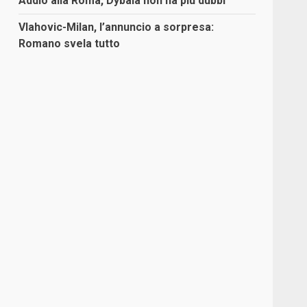
Addio alla Roma, Dybala non ha più dubbi
Vlahovic-Milan, l’annuncio a sorpresa:
Romano svela tutto