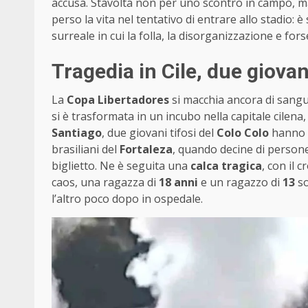
accusa. Stavolta non per uno scontro in campo, ma
perso la vita nel tentativo di entrare allo stadio: 
surreale in cui la folla, la disorganizzazione e for
Tragedia in Cile, due giova
La
Copa Libertadores
si macchia ancora di sangu
si è trasformata in un incubo nella capitale cilena
Santiago
, due giovani tifosi del
Colo Colo
hanno p
brasiliani del
Fortaleza
, quando decine di persone
biglietto. Ne è seguita una
calca tragica
, con il c
caos, una ragazza di
18 anni
e un ragazzo di
13
so
l’altro poco dopo in ospedale.