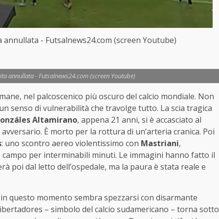
ita annullata - Futsalnews24.com (screen Youtube)
tita annullata - Futsalnews24.com (screen Youtube)
imane, nel palcoscenico più oscuro del calcio mondiale. Non
n senso di vulnerabilità che travolge tutto. La scia tragica
Gonzáles Altamirano
, appena 21 anni, si è accasciato al
vversario. È morto per la rottura di un’arteria cranica. Poi
s
: uno scontro aereo violentissimo con
Mastriani
,
in campo per interminabili minuti. Le immagini hanno fatto il
erà poi dal letto dell’ospedale, ma la paura è stata reale e
k e in questo momento sembra spezzarsi con disarmante
Libertadores – simbolo del calcio sudamericano – torna sotto