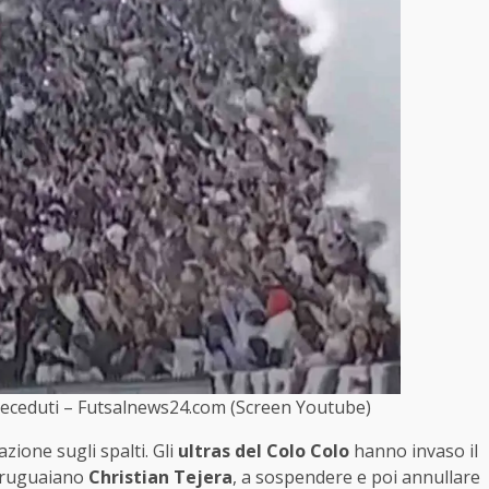
 deceduti – Futsalnews24.com (Screen Youtube)
zione sugli spalti. Gli
ultras del Colo Colo
hanno invaso il
l’uruguaiano
Christian Tejera
, a sospendere e poi annullare